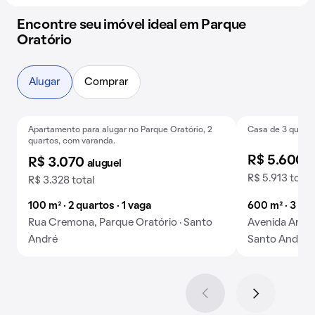
Encontre seu imóvel ideal em Parque
Oratório
Alugar
Comprar
Apartamento para alugar no Parque Oratório, 2
Casa de 3 quarto
Exclusivo
Exclusivo
quartos, com varanda.
R$ 5.600
a
R$ 3.070
aluguel
R$ 5.913 total
R$ 3.328 total
100 m² · 2 quartos · 1 vaga
600 m² · 3 qu
Rua Cremona, Parque Oratório · Santo
Avenida Arauc
André
Santo André