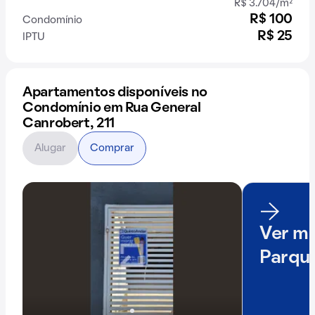
R$ 3.704/m²
R$ 100
Condomínio
R$ 25
IPTU
Apartamentos disponíveis no
Condomínio em Rua General
Canrobert, 211
Alugar
Comprar
Ver ma
Parque