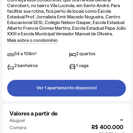
Conheça este condomínio, que fica na Rua General
Canrobert, no bairro
Vila Lucinda
, em
Santo André
. Para
facilitar sua rotina, fica perto de locais como Escola
Estadual Prof. Jornalista Emir Macedo Nogueira, Centro
Educacional SESI, Colégio Nelson Gaspar, Escola Estadual
Alberto Francia Gomes Martins, Escola Estadual Papa João
XXIII e Escola Municipal Vereador Manoel de Oliveira.
Mais sobre o condomínio
54 a 108m²
2 quartos
2 banheiros
1 vaga
Ver 1 apartamento disponível
Valores a partir de
-
Aluguel
R$ 400.000
Compra