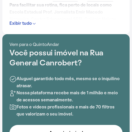
Para facilitar sua rotina, fica perto de locais como
Escola Estadual Prof. Jornalista Emir Macedo
Nogueira, Centro Educacional SESI, Colégio Nelson
Exibir tudo
Gaspar, Escola Estadual Alberto Francia Gomes
Martins, Escola Estadual Papa João XXIII e Escola
Municipal Vereador Manoel de Oliveira.
Vem para o QuintoAndar
Você possui imóvel na Rua
General Canrobert?
Aluguel garantido todo mês, mesmo se o inquilino
atrasar.
Nossa plataforma recebe mais de 1 milhão e meio
de acessos semanalmente.
Fotos e vídeos profissionais e mais de 70 filtros
que valorizam o seu imóvel.