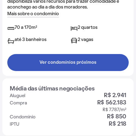
disponibiliza vários recursos para trazer comodidade e
aconchego ao dia a dia dos moradores.
Mais sobre o condomínio
70 a 170m²
2 quartos
até 3 banheiros
2 vagas
Ver condomínios próximos
Média das últimas negociações
R$ 2.941
Aluguel
R$ 562.183
Compra
R$ 7.787/m²
R$ 850
Condomínio
R$ 218
IPTU