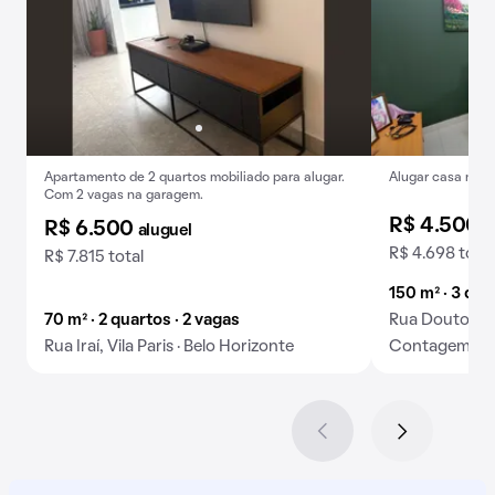
Apartamento de 2 quartos mobiliado para alugar.
Alugar casa na Vi
Com 2 vagas na garagem.
R$ 4.500
a
R$ 6.500
aluguel
R$ 4.698 total
R$ 7.815 total
150 m² · 3 qua
70 m² · 2 quartos · 2 vagas
Rua Doutor Ca
Rua Iraí, Vila Paris · Belo Horizonte
Contagem