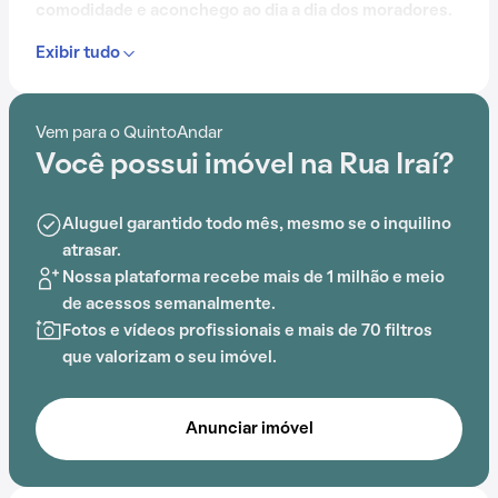
comodidade e aconchego ao dia a dia dos moradores.
Exibir tudo
Contando com elevador, piscina, salão de festas, gás
encanado e churrasqueira, este condomínio é
preparado para atender às necessidades dos
Vem para o QuintoAndar
moradores que buscam lazer e conforto em um só
Você possui imóvel na Rua Iraí?
lugar.
A proximidade com Greenwich Schools, Parque
Aluguel garantido todo mês, mesmo se o inquilino
Mosteiro Tom Jobim, arvore, Hospital São Bento,
atrasar.
Hospital Luxemburgo e Hospital Madre Teresa
Nossa plataforma recebe mais de 1 milhão e meio
acrescenta praticidade e comodidade na rotina dos
de acessos semanalmente.
que residem no local.
Fotos e vídeos profissionais e mais de 70 filtros
que valorizam o seu imóvel.
Anunciar imóvel