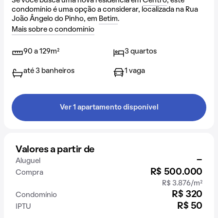
Se você busca uma nova residência em
Centro
, este
condomínio é uma opção a considerar, localizada na Rua
João Ângelo do Pinho, em
Betim
.
Mais sobre o condomínio
90 a 129m²
3 quartos
até 3 banheiros
1 vaga
Ver 1 apartamento disponível
Valores a partir de
-
Aluguel
R$ 500.000
Compra
R$ 3.876/m²
R$ 320
Condomínio
R$ 50
IPTU