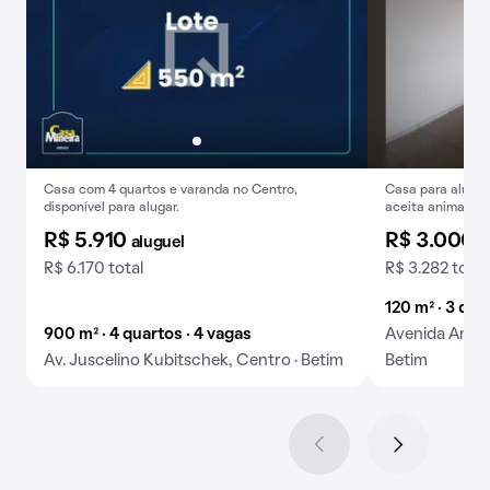
Casa com 4 quartos e varanda no Centro,
Casa para alugar:
disponível para alugar.
aceita animais.
R$ 5.910
R$ 3.000
aluguel
a
R$ 6.170 total
R$ 3.282 total
120 m² · 3 qua
900 m² · 4 quartos · 4 vagas
Avenida Amazo
Av. Juscelino Kubitschek, Centro · Betim
Betim