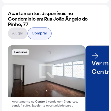
Apartamentos disponíveis no
Condomínio em Rua João Ângelo do
Pinho, 77
Alugar
Comprar
Exclusivo
Ver ma
Centr
Apartamento no Centro à venda com 3 quartos,
sendo 1 suíte. Excelente oportunidade para
comprar! Confira agora mesmo.