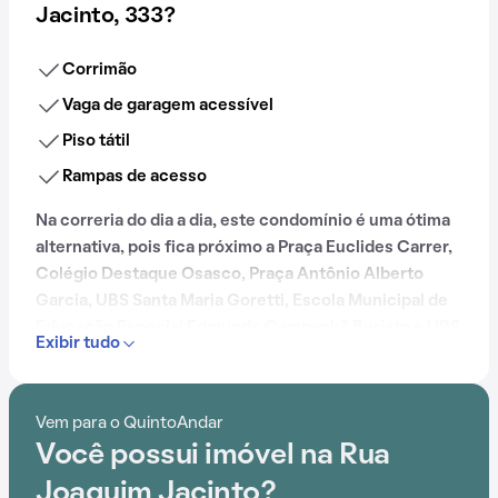
Jacinto, 333?
Corrimão
Vaga de garagem acessível
Piso tátil
Rampas de acesso
Na correria do dia a dia, este condomínio é uma ótima
alternativa, pois fica próximo a Praça Euclides Carrer,
Colégio Destaque Osasco, Praça Antônio Alberto
Garcia, UBS Santa Maria Goretti, Escola Municipal de
Educação Especial Edmundo Campanhã Burjato e UBS
Exibir tudo
José Guimarães de Abreu. O condomínio fica
localizado na Rua Joaquim Jacinto, no bairro
Bela
Vista
, em
Osasco
.
Vem para o QuintoAndar
Você possui imóvel na Rua
Joaquim Jacinto?