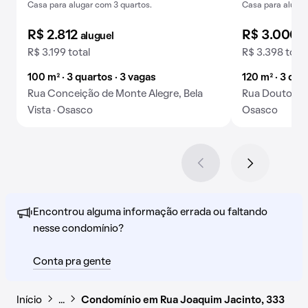
Casa para alugar com 3 quartos.
Casa para alugue
R$ 2.812
R$ 3.000
aluguel
a
R$ 3.199 total
R$ 3.398 total
100 m² · 3 quartos · 3 vagas
120 m² · 3 qua
Rua Conceição de Monte Alegre, Bela
Rua Doutor Vít
Vista · Osasco
Osasco
Encontrou alguma informação errada ou faltando
nesse condomínio?
Conta pra gente
Início
…
Condomínio em Rua Joaquim Jacinto, 333