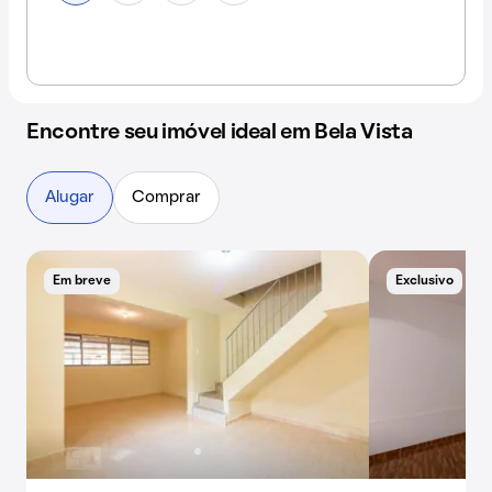
Encontre seu imóvel ideal em Bela Vista
Alugar
Comprar
Em breve
Exclusivo
B