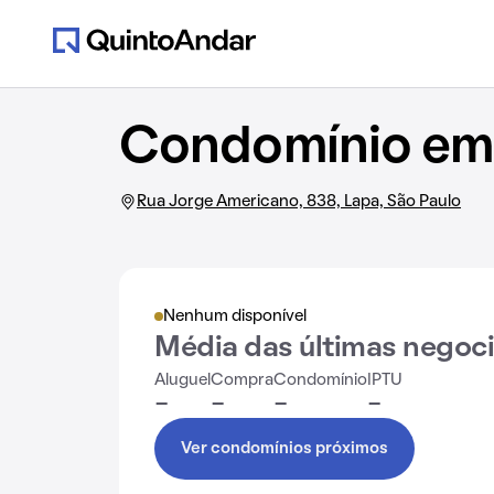
Condomínio em 
Rua Jorge Americano, 838, Lapa, São Paulo
Nenhum disponível
Média das últimas negoc
Aluguel
Compra
Condomínio
IPTU
-
-
-
-
Ver condomínios próximos