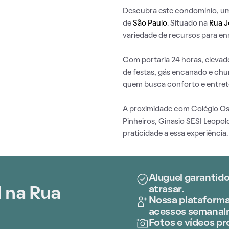
Descubra este condomínio, uma 
de
São Paulo
. Situado na
Rua J
variedade de recursos para enr
Com portaria 24 horas, elevado
de festas, gás encanado e chur
quem busca conforto e entre
A proximidade com Colégio Osw
Pinheiros, Ginasio SESI Leopol
praticidade a essa experiência.
Aluguel garantido
atrasar.
 na Rua
Nossa plataforma 
acessos semanal
Fotos e vídeos pro