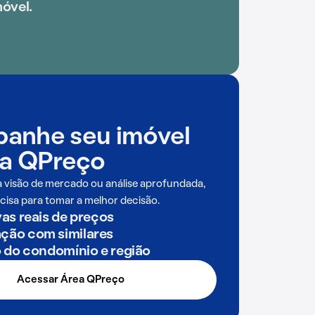
móvel.
anhe seu imóvel
a QPreço
a visão de mercado ou análise aprofundada,
cisa para tomar a melhor decisão.
as reais de preços
ão com similares
o do condomínio e região
Acessar Área QPreço