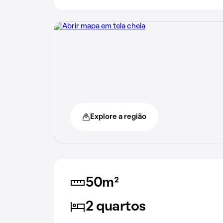
Explore a região
50m²
2 quartos