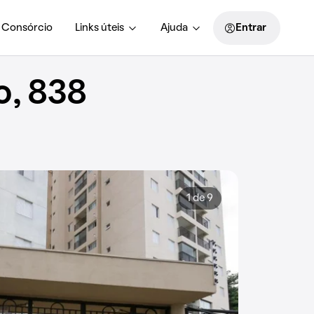
Consórcio
Links úteis
Ajuda
Entrar
o, 838
1 de 9