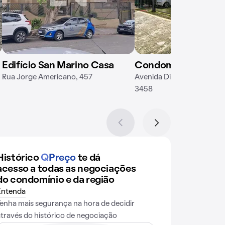
Edifício San Marino Casa
Condomínio Coman
Rua Jorge Americano, 457
Avenida Diógenes Ribeiro 
3458
Histórico
Q
Preço
te dá
acesso a todas as negociações
do condomínio e da região
Entenda
Tenha mais segurança na hora de decidir
através do histórico de negociação