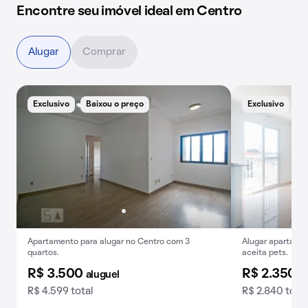
Encontre seu imóvel ideal em Centro
Alugar
Comprar
Exclusivo
Baixou o preço
Exclusivo
Apartamento para alugar no Centro com 3
Alugar apartamen
quartos.
aceita pets.
R$ 3.500
R$ 2.350
aluguel
a
R$ 4.599 total
R$ 2.840 total