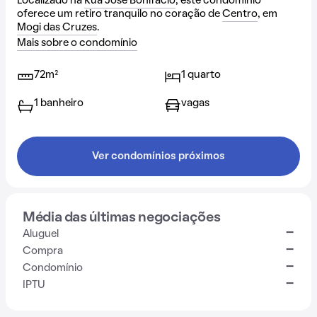
Localizado na
Rua José Bonifácio
, este condomínio
oferece um retiro tranquilo no coração de
Centro
, em
Mogi das Cruzes
.
Mais sobre o condomínio
72m²
1 quarto
1 banheiro
vagas
Ver condomínios próximos
Média das últimas negociações
-
Aluguel
-
Compra
-
Condomínio
-
IPTU