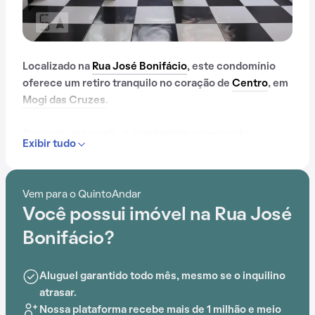
Localizado na
Rua José Bonifácio
, este condomínio
oferece um retiro tranquilo no coração de
Centro
, em
Mogi das Cruzes
.
Com gás encanado, o condomínio acrescenta
Exibir tudo
praticidade no dia a dia dos moradores. A
conveniência é aprimorada pela proximidade com
Colégio Santa Mônica, Escola de Educação Infantil e
Vem para o QuintoAndar
Ensino Fundamental Professora Botyra Camorim
Você possui imóvel na Rua José
Gatti, Colégio Cristão Leão de Judá, Praça Deputado
Paulo Kobayashi e Centro Oncológico, tornando a vida
Bonifácio?
diária mais fácil.
Aluguel garantido todo mês, mesmo se o inquilino
atrasar.
Nossa plataforma recebe mais de 1 milhão e meio