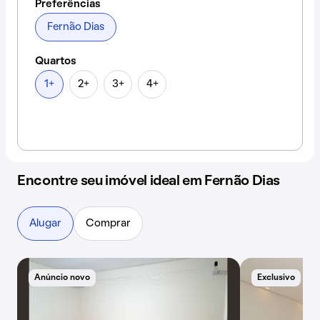
Preferências
Fernão Dias
Quartos
1+
2+
3+
4+
Encontre seu imóvel ideal em Fernão Dias
Alugar
Comprar
Anúncio novo
Exclusivo