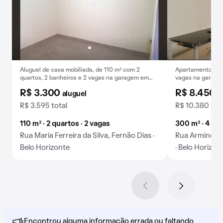
Aluguel de casa mobiliada, de 110 m² com 2
Apartamento de 4
quartos, 2 banheiros e 2 vagas na garagem em
vagas na garage
Fernão Dias.
R$ 3.300
R$ 8.450
aluguel
a
R$ 3.595 total
R$ 10.380 tot
110 m² · 2 quartos · 2 vagas
300 m² · 4 qua
Rua Maria Ferreira da Silva, Fernão Dias ·
Rua Armindo B
Belo Horizonte
· Belo Horizon
Encontrou alguma informação errada ou faltando