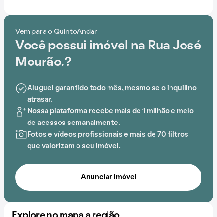
Shopping,
Estação José Cândido da Silveira
, Parque da
Matinha, Centro de Tecnologia SENAI CETEC e
Estação São Gabriel que facilitam o dia a dia.
Vem para o QuintoAndar
Você possui imóvel na Rua José
Os moradores contam com um espaço que reúne
segurança e conforto. Dentro deste condomínio, é
Mourão.?
possível aproveitar elevador e salão de festas, o
cenário perfeito para quem deseja morar bem.
Aluguel garantido todo mês, mesmo se o inquilino
atrasar.
Nossa plataforma recebe mais de 1 milhão e meio
de acessos semanalmente.
Fotos e vídeos profissionais e mais de 70 filtros
que valorizam o seu imóvel.
Anunciar imóvel
Explore no mapa a região