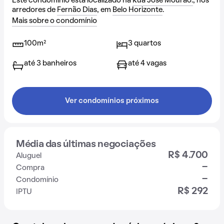
Este condomínio está localizado na
Rua José Mourão.
, nos
arredores de
Fernão Dias
, em
Belo Horizonte
.
Mais sobre o condomínio
100m²
3 quartos
até 3 banheiros
até 4 vagas
Ver condomínios próximos
Média das últimas negociações
R$ 4.700
Aluguel
-
Compra
-
Condomínio
R$ 292
IPTU