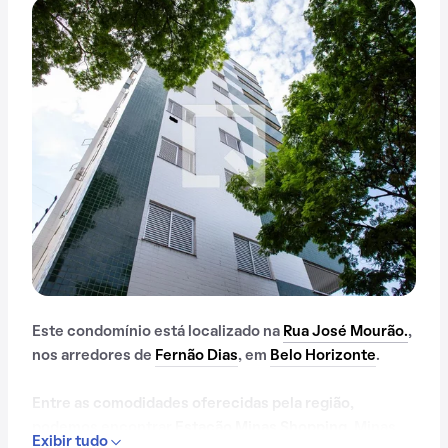
Este condomínio está localizado na
Rua José Mourão.
,
nos arredores de
Fernão Dias
, em
Belo Horizonte
.
Entre as comodidades oferecidas pela região,
podemos encontrar
Estação Minas Shopping
, Minas
Exibir tudo