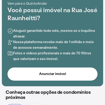
oferece um ambiente de bem-estar e segurança.
Vem para o QuintoAndar
Você possui imóvel na Rua José
A conveniência é acentuada pela sua localização
estratégica, próxima a Instituto de Educação Rangel
Raunheitti?
Pestana, Hospital da Unimed, Elite Iguaçuano, Iguaçu
Center e Hospital Prontonil.
Aluguel garantido todo mês, mesmo se o inquilino
atrasar.
Nossa plataforma recebe mais de 1 milhão e meio
de acessos semanalmente.
Fotos e vídeos profissionais e mais de 70 filtros
que valorizam o seu imóvel.
Anunciar imóvel
Conheça outras opções de condomínios
próximos