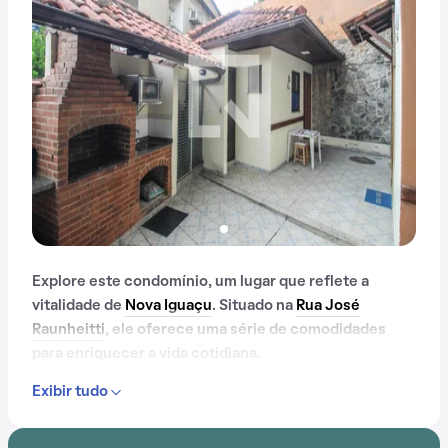
Explore este condomínio, um lugar que reflete a
vitalidade de
Nova Iguaçu
. Situado na
Rua José
Raunheitti
, ele oferece uma série de comodidades
para enriquecer a vida cotidiana.
Exibir tudo
Desde gás encanado até churrasqueira, e passando
por espaço gourmet na área comum, este condomínio