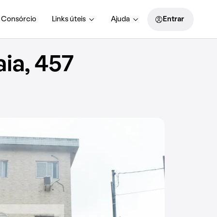
Consórcio
Links úteis
Ajuda
Entrar
ia, 457