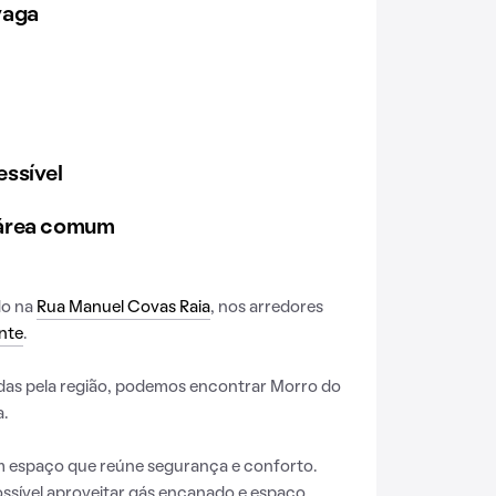
vaga
ssível
 área comum
do na
Rua Manuel Covas Raia
, nos arredores
nte
.
das pela região, podemos encontrar Morro do
a.
espaço que reúne segurança e conforto.
ssível aproveitar gás encanado e espaço