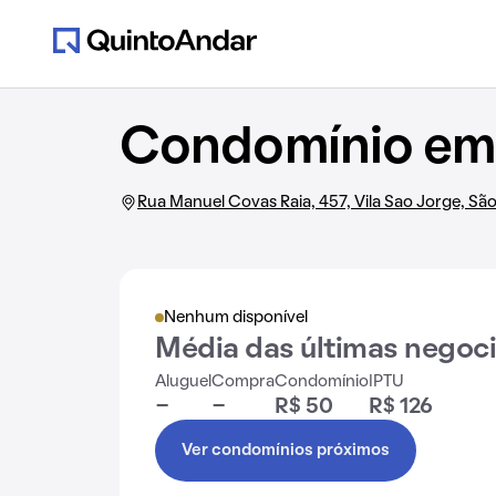
Condomínio em 
Rua Manuel Covas Raia, 457, Vila Sao Jorge, Sã
Nenhum disponível
Média das últimas negoc
Aluguel
Compra
Condomínio
IPTU
-
-
R$ 50
R$ 126
Ver condomínios próximos