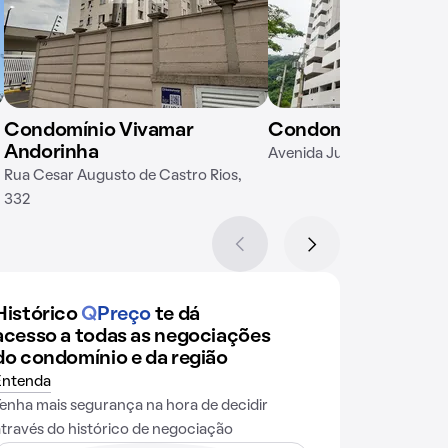
Condomínio Vivamar
Condomínio Horto F
Andorinha
Avenida Juiz de Fora, 328
Rua Cesar Augusto de Castro Rios,
332
Histórico
Q
Preço
te dá
acesso a todas as negociações
do condomínio e da região
Entenda
Tenha mais segurança na hora de decidir
através do histórico de negociação