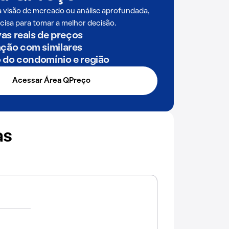
a visão de mercado ou análise aprofundada,
cisa para tomar a melhor decisão.
as reais de preços
ão com similares
o do condomínio e região
Acessar Área QPreço
as