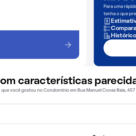
Para uma rápid
tenha o que pre
Estimativ
Comparaç
Históric
om características parecid
o que você gostou no Condomínio em Rua Manuel Covas Raia, 457