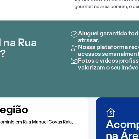
gourmet na área comum, o cen
Aluguel garantido tod
atrasar.
 na Rua
Nossa plataforma rece
?
acessos semanalment
Fotos e vídeos profiss
valorizam o seu imóvel
região
omínio em Rua Manuel Covas Raia,
Acomp
na
Áre