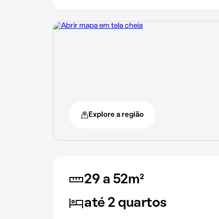
Explore a região
29 a 52m²
até 2 quartos