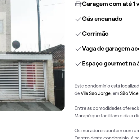
Garagem com até 1 
Gás encanado
Corrimão
Vaga de garagem ace
Espaço gourmet na
Este condomínio está localiza
de
Vila Sao Jorge
, em
São Vice
Entre as comodidades ofereci
Marapé que facilitam o dia a di
Os moradores contam com um 
Dentro deste condomínio, é po