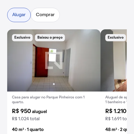
Alugar
Comprar
Exclusivo
Baixou o preço
Exclusivo
E
Casa para alugar no Parque Pinheiros com 1
Aluguel de apart
quarto.
1 banheiro e 1 v
Pinheiros.
R$ 950
R$ 1.210
aluguel
alu
R$ 1.024 total
R$ 1.691 total
40 m² · 1 quarto
48 m² · 2 quar