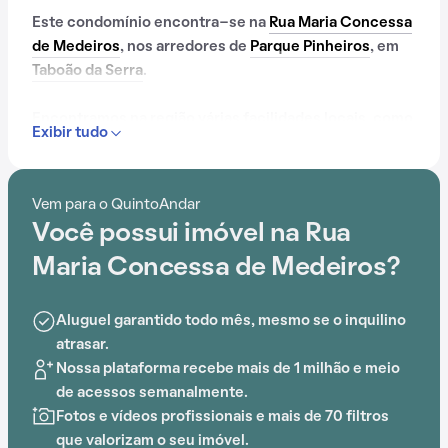
Este condomínio encontra-se na
Rua Maria Concessa
de Medeiros
, nos arredores de
Parque Pinheiros
, em
Taboão da Serra
.
Encontramos na região várias facilidades locais, como
Exibir tudo
Terminal Campo Limpo
e Shopping Taboão, que
simplificam o cotidiano.
Vem para o QuintoAndar
Dentro deste condomínio, os moradores podem
Você possui imóvel na Rua
desfrutar de gás encanado e espaço gourmet na área
comum, criando um ambiente ideal para uma vida de
Maria Concessa de Medeiros?
qualidade.
Aluguel garantido todo mês, mesmo se o inquilino
atrasar.
Nossa plataforma recebe mais de 1 milhão e meio
de acessos semanalmente.
Fotos e vídeos profissionais e mais de 70 filtros
que valorizam o seu imóvel.