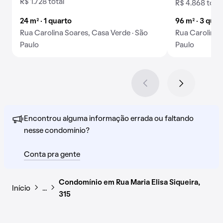
R$ 1.728 total
R$ 4.868 total
24 m² · 1 quarto
96 m² · 3 quar
Rua Carolina Soares, Casa Verde · São
Rua Carolina 
Paulo
Paulo
Encontrou alguma informação errada ou faltando
nesse condomínio?
Conta pra gente
Condomínio em Rua Maria Elisa Siqueira,
Início
…
315