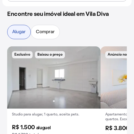
Encontre seu imóvel ideal em Vila Diva
Alugar
Comprar
Exclusivo
Baixou o preço
Anúncio novo
Studio para alugar, 1 quarto, aceita pets.
Apartamento para
quartos. Excelen
R$ 1.500
aluguel
R$ 3.800
a