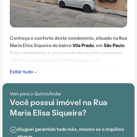
Conheça o conforto deste condomínio, situado na Rua
Maria Elisa Siqueira do bairro
Vila Prado
, em
São Paulo
.
Este condomínio é uma excelente escolha pra quem
valoriza uma localização estratégica, com
proximidade aos principais pontos de interesse da
Exibir tudo
região, como: UBS Vila Santa Maria, Escola Macedo
Soares, EMEI Vicente Paulo da Silva, Escola Estadual
Paulo Setúbal, Escola Professora A. Madureira e
Vem para o QuintoAndar
Creche Pública Lygia Fagundes Telles.
Você possui imóvel na Rua
Maria Elisa Siqueira?
Aluguel garantido todo mês, mesmo se o inquilino