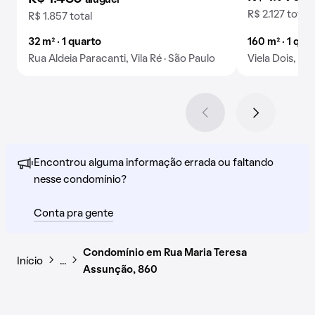
aluguel
R$ 2.127 total
R$ 1.857 total
32 m² · 1 quarto
160 m² · 1 quar
Rua Aldeia Paracanti, Vila Ré · São Paulo
Viela Dois, Vi
Encontrou alguma informação errada ou faltando
nesse condomínio?
Conta pra gente
Condomínio em Rua Maria Teresa
Início
…
Assunção, 860