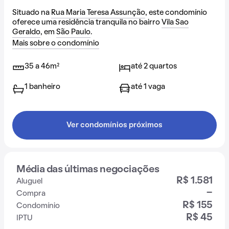
Situado na
Rua Maria Teresa Assunção
, este condomínio
oferece uma residência tranquila no bairro
Vila Sao
Geraldo
, em
São Paulo
.
Mais sobre o condomínio
35 a 46m²
até 2 quartos
1 banheiro
até 1 vaga
Ver condomínios próximos
Média das últimas negociações
R$ 1.581
Aluguel
-
Compra
R$ 155
Condomínio
R$ 45
IPTU