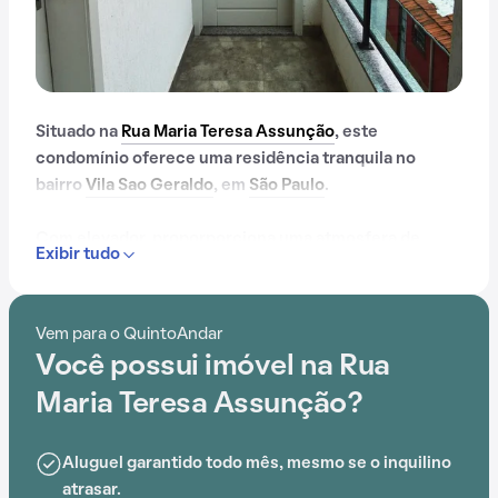
Situado na
Rua Maria Teresa Assunção
, este
condomínio oferece uma residência tranquila no
bairro
Vila Sao Geraldo
, em
São Paulo
.
Com elevador, proporporciona uma atmosfera de
Exibir tudo
conforto e praticidade. A proximidade com Escola de
Samba Nenê de Vila Matilde,
Terminal Penha
, Escola
Municipal Edgard Cavalheiro, Escola Estadual João
Vem para o QuintoAndar
Maria Ogno, Shopping Center Penha e Colégio
Você possui imóvel na Rua
Objetivo Penha adiciona conveniência ao cotidiano.
Maria Teresa Assunção?
Aluguel garantido todo mês, mesmo se o inquilino
atrasar.