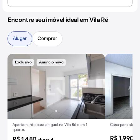
Encontre seu imóvel ideal em Vila Ré
Alugar
Comprar
Exclusivo
Anúncio novo
Apartamento para aluguel na Vila Ré com 1
Casa para alugar 
quarto.
R$ 1.990
al
R$ 1.480