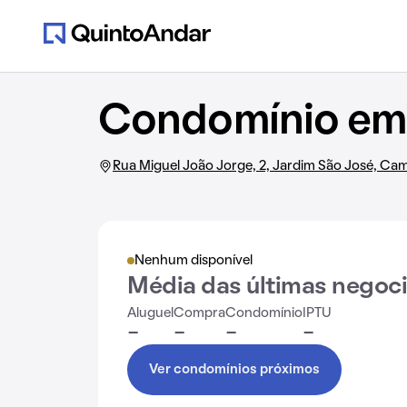
Condomínio em 
Rua Miguel João Jorge, 2, Jardim São José, Ca
Nenhum disponível
Média das últimas negoc
Aluguel
Compra
Condomínio
IPTU
-
-
-
-
Ver condomínios próximos