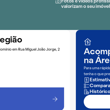
Fotos e vídeos profissi
valorizam o seu imóvel
região
omínio em Rua Miguel João Jorge, 2
Acomp
na
Áre
Para uma rápid
tenha o que pre
Estimativ
Comparaç
Históric