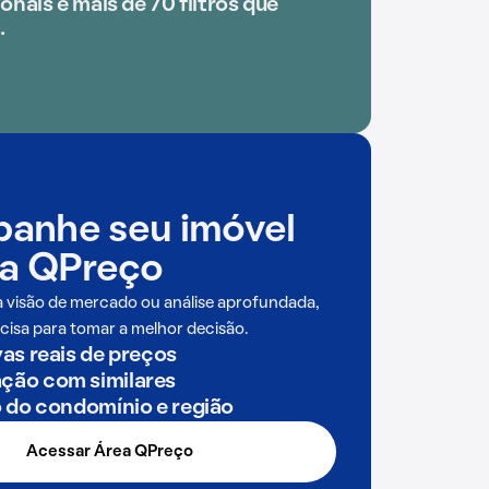
onais e mais de 70 filtros que
.
anhe seu imóvel
a QPreço
a visão de mercado ou análise aprofundada,
cisa para tomar a melhor decisão.
as reais de preços
ão com similares
o do condomínio e região
Acessar Área QPreço