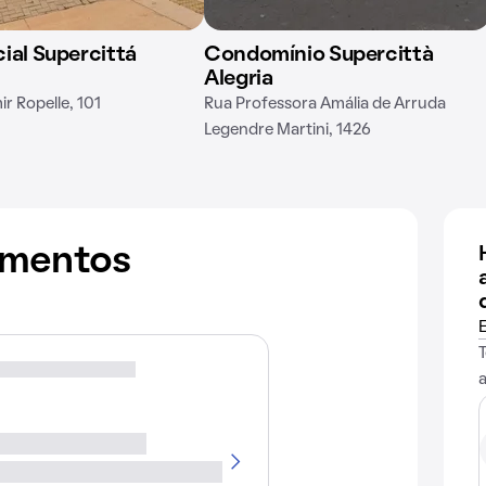
ial Supercittá
Condomínio Supercittà
Alegria
r Ropelle, 101
Rua Professora Amália de Arruda
Legendre Martini, 1426
amentos