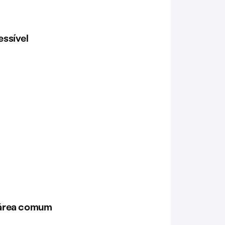
ssível
 área comum