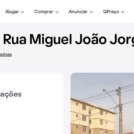
Alugar
Comprar
Anunciar
QPreço
Rua Miguel João Jorg
mpinas
iações