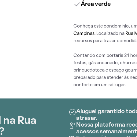
Área verde
Conheça este condomínio, uma 
Campinas
. Localizado na
Rua M
recursos para trazer comodida
Contando com portaria 24 hora
festas, gás encanado, churrasq
brinquedoteca e espaço gour
preparado para atender às ne
conforto em um só lugar.
Aluguel garantido tod
atrasar.
 na Rua
Nossa plataforma rece
?
acessos semanalment