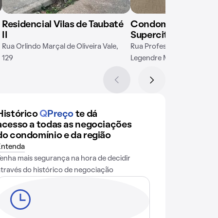
Residencial Vilas de Taubaté
Condomínio Jardin
II
Supercittà Campin
Rua Orlindo Marçal de Oliveira Vale,
Rua Professora Amália de 
129
Legendre Martini, 1526
Histórico
Q
Preço
te dá
acesso a todas as negociações
do condomínio e da região
Entenda
Tenha mais segurança na hora de decidir
através do histórico de negociação