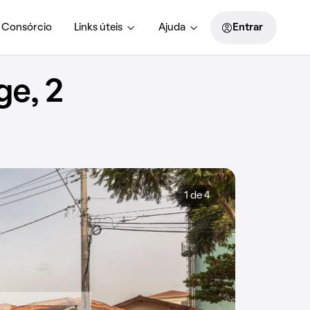
Consórcio
Links úteis
Ajuda
Entrar
e, 2
1 de 4