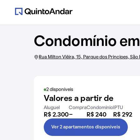
Condomínio em R
Rua Milton Viêira, 15, Parque dos Principes, São
2 disponíveis
Valores a partir de
Aluguel
Compra
Condomínio
IPTU
R$ 2.300
-
R$ 240
R$ 292
Ver 2 apartamentos disponíveis