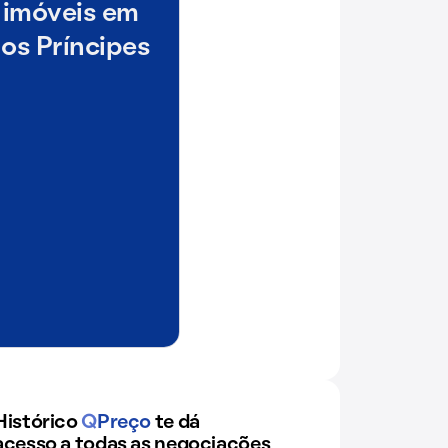
 imóveis em
os Príncipes
Histórico
Q
Preço
te dá
acesso a todas as negociações