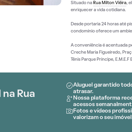
Situado na
Rua Milton Viêira
, 
enriquecer a vida cotidiana.
Desde portaria 24 horas até pi
condomínio oferece um ambie
A conveniência é acentuada pel
Creche Maria Figueiredo, Praça
Tênis Parque Príncipe, E.M.E.F 
Aluguel garantido tod
atrasar.
 na Rua
Nossa plataforma rece
acessos semanalment
Fotos e vídeos profissi
valorizam o seu imóvel