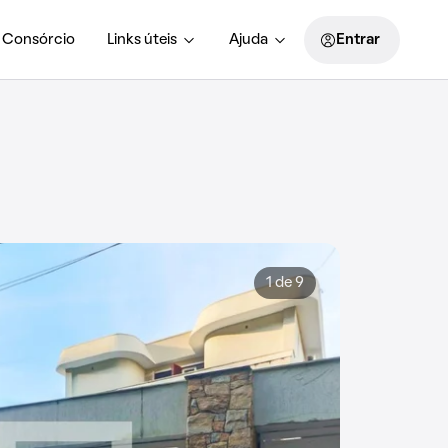
Consórcio
Links úteis
Ajuda
Entrar
1 de 9