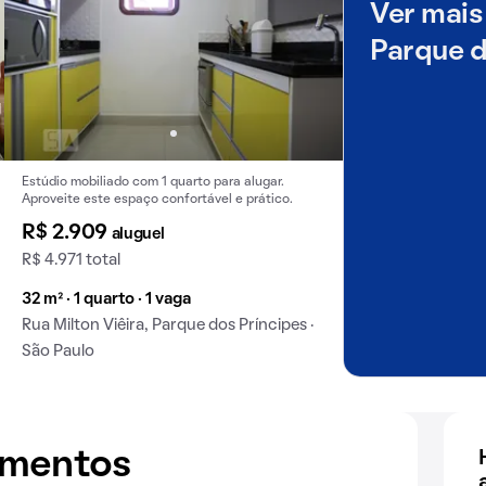
Ver mais
Parque d
Estúdio mobiliado com 1 quarto para alugar.
Aproveite este espaço confortável e prático.
R$ 2.909
aluguel
R$ 4.971 total
32 m² · 1 quarto · 1 vaga
Rua Milton Viêira, Parque dos Príncipes ·
São Paulo
amentos