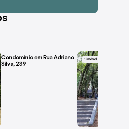
os
Condomínio em Rua Adriano
1 imóvel disponível
1 imóvel disponível
Silva, 239