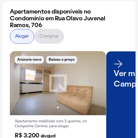
Apartamentos disponíveis no
Condomínio em Rua Olavo Juvenal
Ramos, 706
Alugar
Comprar
Anúncio novo
Baixou o preço
Ver ma
Camp
Apartamento mobiliado com 2 quartos, no
Campeche Central, para alugar.
R$ 3.200
aluguel