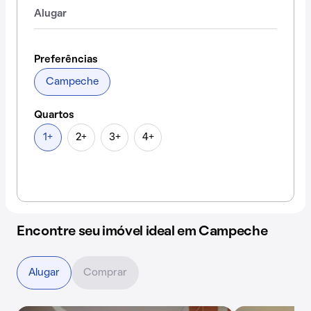
Alugar
Preferências
Campeche
Quartos
1+
2+
3+
4+
Encontre seu imóvel ideal em Campeche
Alugar
Comprar