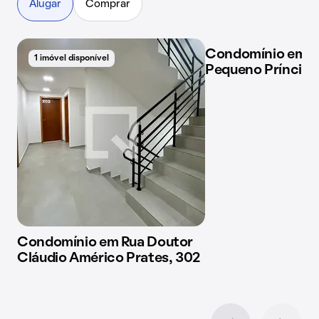
Alugar
Comprar
Condomínio em A
1 imóvel disponível
1 imóvel disponível
Pequeno Príncipe
Condomínio em Rua Doutor
Cláudio Américo Prates, 302