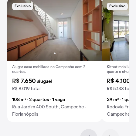
Exclusivo
Exclusivo
Alugar casa mobiliada no Campeche com 2
Kitnet mobiliada
quartos.
quarto e churras
R$ 7.650
R$ 4.100
aluguel
al
R$ 8.019 total
R$ 5.133 total
108 m² · 2 quartos · 1 vaga
39 m² · 1 quart
Rua Jardim 400 South, Campeche ·
Rodovia Franc
Florianópolis
Campeche · Fl