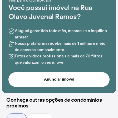
Vem para o QuintoAndar
Com gás encanado e espaço gourmet na área comum,
Você possui imóvel na Rua
este empreendimento proporciona opções de lazer
para todas as idades.
Olavo Juvenal Ramos?
Aluguel garantido todo mês, mesmo se o inquilino
atrasar.
Nossa plataforma recebe mais de 1 milhão e meio
de acessos semanalmente.
Fotos e vídeos profissionais e mais de 70 filtros
que valorizam o seu imóvel.
Anunciar imóvel
Conheça outras opções de condomínios
próximos