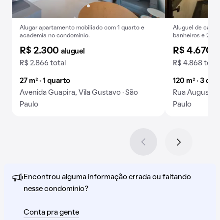
Alugar apartamento mobiliado com 1 quarto e
Aluguel de casa,
academia no condomínio.
banheiros e 2 va
R$ 2.300
R$ 4.670
aluguel
a
R$ 2.866 total
R$ 4.868 total
27 m² · 1 quarto
120 m² · 3 qua
Avenida Guapira, Vila Gustavo · São
Rua Augusto de
Paulo
Paulo
Encontrou alguma informação errada ou faltando
nesse condomínio?
Conta pra gente