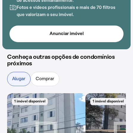
de acessos semanalmente.
Rafael de Moraos, Escola Professora Luzia Godoy,
Fotos e vídeos profissionais e mais de 70 filtros
Escola Estadual Albino César e Centro Médico Mazzei
que valorizam o seu imóvel.
adiciona praticidade a essa experiência.
Anunciar imóvel
Conheça outras opções de condomínios
próximos
Alugar
Comprar
1 imóvel disponível
1 imóvel disponível