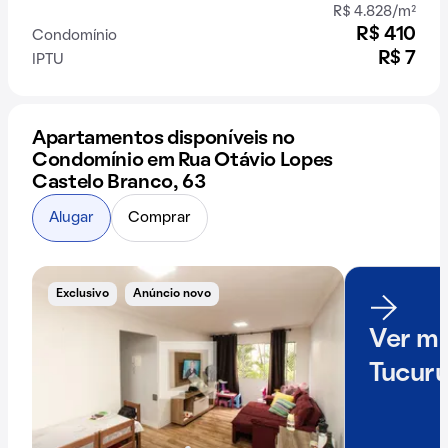
R$ 4.828/m²
R$ 410
Condomínio
R$ 7
IPTU
Apartamentos disponíveis no
Condomínio em Rua Otávio Lopes
Castelo Branco, 63
Alugar
Comprar
Exclusivo
Anúncio novo
Ver ma
Tucuru