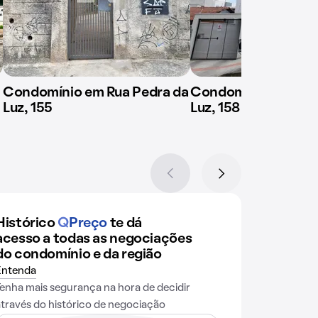
Condomínio em Rua Pedra da
Condomínio em Rua
Luz, 155
Luz, 158
Histórico
Q
Preço
te dá
acesso a todas as negociações
do condomínio e da região
Entenda
Tenha mais segurança na hora de decidir
através do histórico de negociação