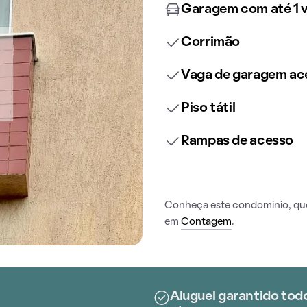
Garagem com até 1 
Corrimão
Vaga de garagem ace
Piso tátil
Rampas de acesso
Conheça este condomínio, que 
em
Contagem
.
Aluguel garantido tod