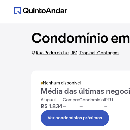
Condomínio em R
Rua Pedra da Luz, 151, Tropical, Contagem
Nenhum disponível
Média das últimas negoc
Aluguel
Compra
Condomínio
IPTU
R$ 1.834
-
-
-
Ver condomínios próximos