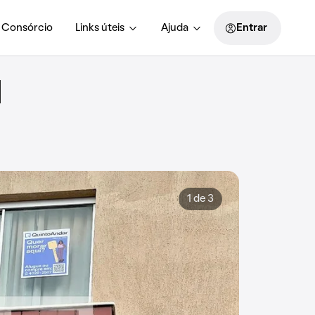
Consórcio
Links úteis
Ajuda
Entrar
1
1 de 3