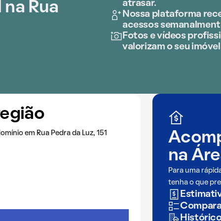
atrasar.
 na Rua
Nossa plataforma rece
acessos semanalment
Fotos e vídeos profissi
valorizam o seu imóvel
região
omínio em Rua Pedra da Luz, 151
Acomp
na
Áre
Para uma rápid
tenha o que pre
Estimativ
Comparaç
Históric