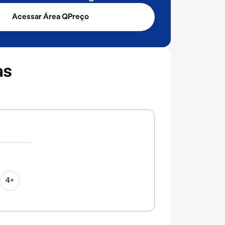
Acessar Área QPreço
as
4+