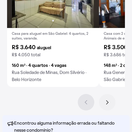
Casa para aluguel em São Gabriel: 4 quartos, 2
Casa com 2 quarto
suítes, varanda.
Animais de esti
R$ 3.640
R$ 3.500
aluguel
a
R$ 4.050 total
R$ 3.686 total
160 m² · 4 quartos · 4 vagas
148 m² · 2 qua
Rua Soledade de Minas, Dom Silvério ·
Rua General A
Belo Horizonte
São Gabriel · 
Encontrou alguma informação errada ou faltando
nesse condomínio?