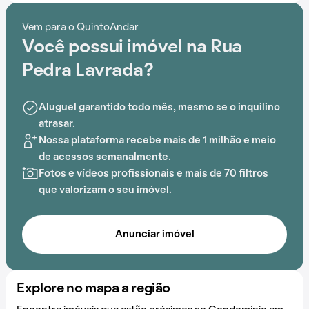
Com portaria 24 horas, elevador, academia, piscina,
quadra esportiva, salão de festas, churrasqueira,
Vem para o QuintoAndar
playground e salão de jogos, este condomínio é ideal
Você possui imóvel na Rua
para quem busca conforto e entretenimento.
Pedra Lavrada?
Aluguel garantido todo mês, mesmo se o inquilino
atrasar.
Nossa plataforma recebe mais de 1 milhão e meio
de acessos semanalmente.
Fotos e vídeos profissionais e mais de 70 filtros
que valorizam o seu imóvel.
Anunciar imóvel
Explore no mapa a região