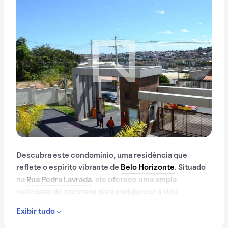
Descubra este condomínio, uma residência que
reflete o espírito vibrante de
Belo Horizonte
. Situado
na
Rua Pedra Lavrada
, ele oferece uma ampla
variedade de recursos para enriquecer a vida
cotidiana.
Exibir tudo