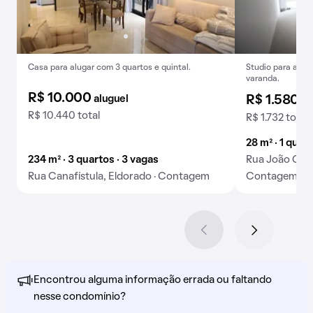
Casa para alugar com 3 quartos e quintal.
Studio para alug
varanda.
R$ 10.000
aluguel
R$ 1.580
al
R$ 10.440 total
R$ 1.732 total
28 m² · 1 quar
234 m² · 3 quartos · 3 vagas
Rua João Gom
Rua Canafístula, Eldorado · Contagem
Contagem
Encontrou alguma informação errada ou faltando
nesse condomínio?