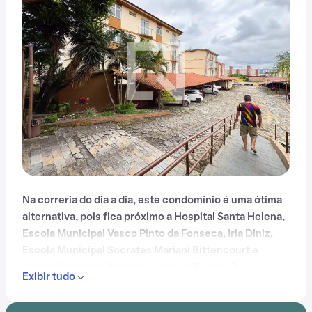
Na correria do dia a dia, este condomínio é uma ótima
alternativa, pois fica próximo a Hospital Santa Helena,
Escola Municipal Vasco Pinto da Fonseca, Iria Diniz,
Escola Municipal Socrates Mariani Bittencourt e
Escola Municipal Randolfo Jose da Rocha. O
Exibir tudo
condomínio fica localizado na Rua Portugal, no bairro
Bairro da Glória
, em
Contagem
.