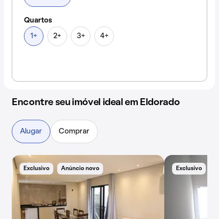
Quartos
1+
2+
3+
4+
Encontre seu imóvel ideal em Eldorado
Alugar
Comprar
Exclusivo
Anúncio novo
Exclusivo
B