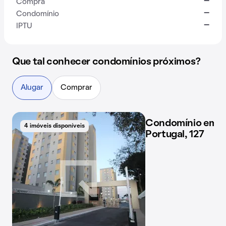
-
Compra
-
Condomínio
-
IPTU
Que tal conhecer condomínios próximos?
Alugar
Comprar
Condomínio em R
4 imóveis disponíveis
Portugal, 127