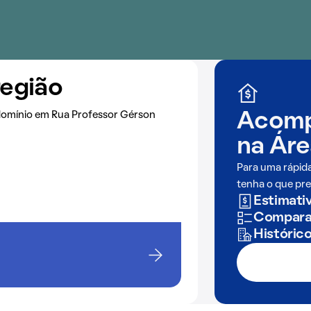
região
domínio em Rua Professor Gérson
Acomp
na
Áre
Para uma rápid
tenha o que pre
Estimativ
Comparaç
Históric