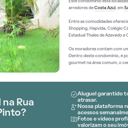
Este condomínio está localiza
arredores de
Costa Azul
, em
S
Entre as comodidades ofereci
Shopping, Hapvida, Colégio Câ
Estadual Thales de Azevedo e C
Os moradores contam com um 
Dentro deste condomínio, é po
gourmet na área comum, o cen
Aluguel garantido t
atrasar.
 na Rua
Nossa plataforma re
Pinto?
acessos semanalme
Fotos e vídeos profi
valorizam o seu imóv