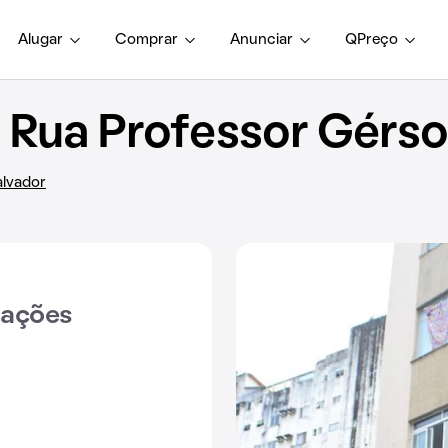
Alugar
Comprar
Anunciar
QPreço
Rua Professor Gérson
alvador
iações