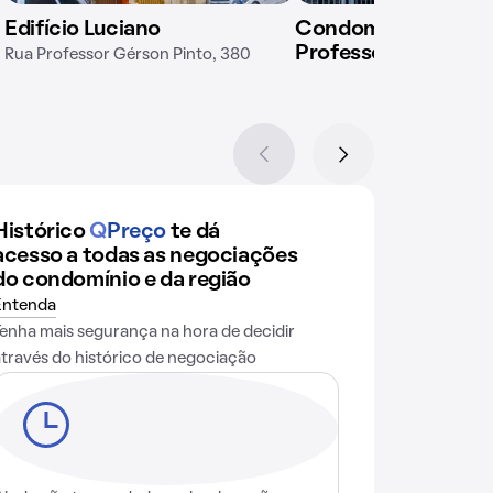
Edifício Luciano
Condomínio em Rua
Professor Clóvis Ve
Rua Professor Gérson Pinto, 380
Histórico
Q
Preço
te dá
acesso a todas as negociações
do condomínio e da região
Entenda
Tenha mais segurança na hora de decidir
através do histórico de negociação