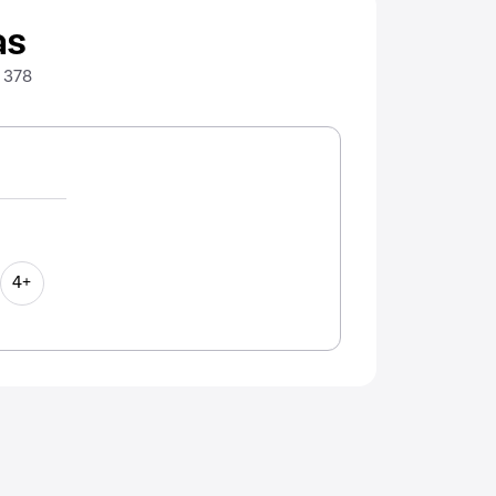
as
 378
4+