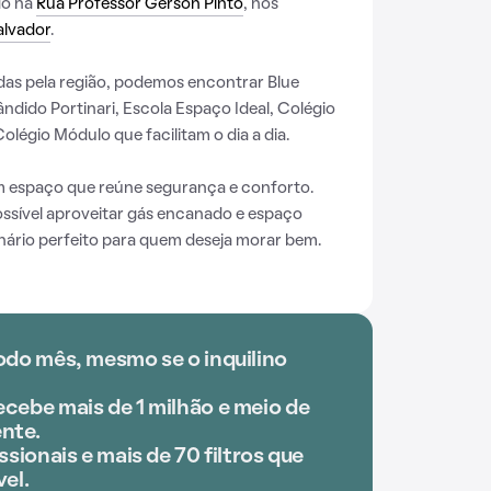
do na
Rua Professor Gérson Pinto
, nos
alvador
.
das pela região, podemos encontrar Blue
ndido Portinari, Escola Espaço Ideal, Colégio
olégio Módulo que facilitam o dia a dia.
espaço que reúne segurança e conforto.
ssível aproveitar gás encanado e espaço
ário perfeito para quem deseja morar bem.
odo mês, mesmo se o inquilino
cebe mais de 1 milhão e meio de
nte.
ssionais e mais de 70 filtros que
el.