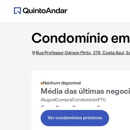
Condomínio em 
Rua Professor Gérson Pinto, 378, Costa Azul, S
Nenhum disponível
Média das últimas negoc
Aluguel
Compra
Condomínio
IPTU
-
-
-
-
Ver condomínios próximos