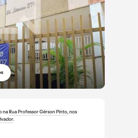
os
do na
Rua Professor Gérson Pinto
, nos
lvador
.