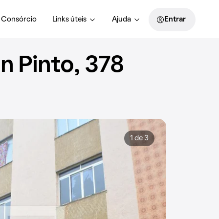
Consórcio
Links úteis
Ajuda
Entrar
 Pinto, 378
1 de 3