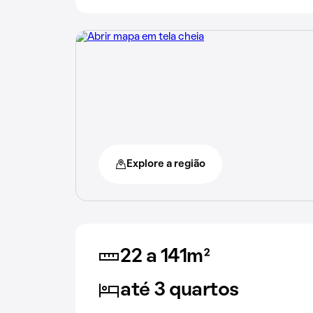
Explore a região
22 a 141m²
até 3 quartos