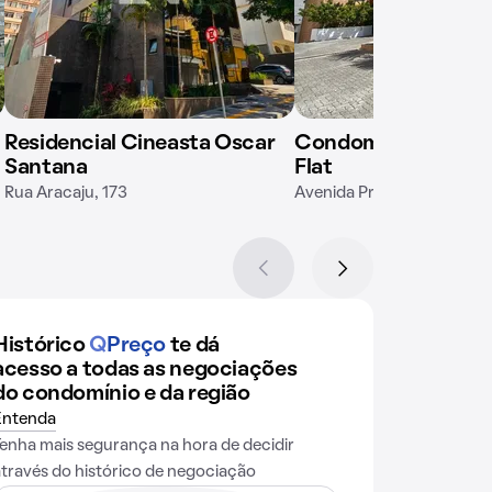
Residencial Cineasta Oscar
Condomínio Barra 
Santana
Flat
Rua Aracaju, 173
Avenida Princesa Isabel, 5
Histórico
Q
Preço
te dá
acesso a todas as negociações
do condomínio e da região
Entenda
Tenha mais segurança na hora de decidir
através do histórico de negociação