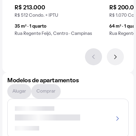
R$ 213.000
R$ 200.0
R$ 512 Condo. + IPTU
R$ 1.070 Con
35 m² · 1 quarto
64 m² · 1 qua
Rua Regente Feijó, Centro · Campinas
Rua Regente 
Modelos de apartamentos
Alugar
Comprar