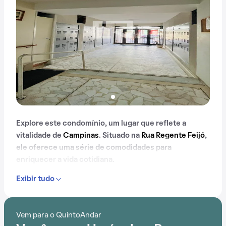
Explore este condomínio, um lugar que reflete a
vitalidade de
Campinas
. Situado na
Rua Regente Feijó
,
ele oferece uma série de comodidades para
enriquecer a vida cotidiana.
Exibir tudo
Desde portaria 24 horas até elevador, e passando por
gás encanado, este condomínio oferece um ambiente
de bem-estar e segurança.
Vem para o QuintoAndar