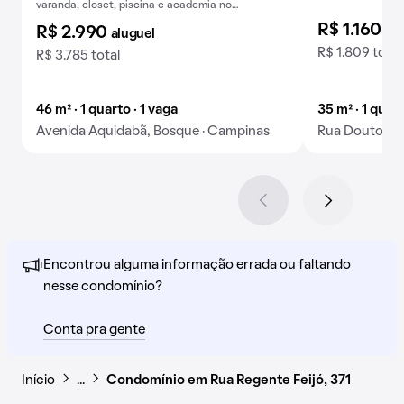
varanda, closet, piscina e academia no
condomínio.
R$ 1.160
alu
R$ 2.990
aluguel
R$ 1.809 total
R$ 3.785 total
46 m² · 1 quarto · 1 vaga
35 m² · 1 quart
Avenida Aquidabã, Bosque · Campinas
Rua Doutor Qu
Encontrou alguma informação errada ou faltando
nesse condomínio?
Conta pra gente
Início
…
Condomínio em Rua Regente Feijó, 371