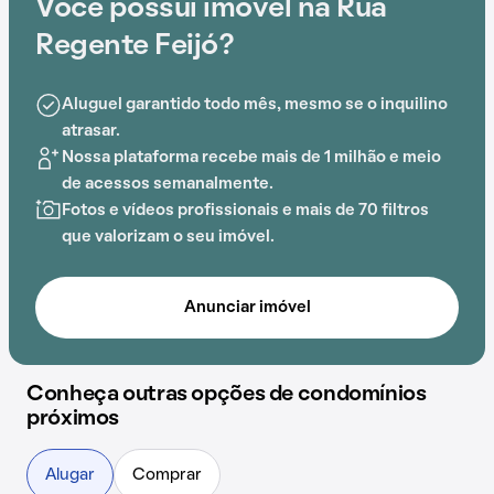
Você possui imóvel na Rua
A conveniência é acentuada pela sua localização
estratégica, próxima a Escola Paulista de Vigilantes,
Regente Feijó?
Dom Bosquinho, Centro de Referência Dst Aids, Casa
de Saúde Campinas, Microcamp e Real Sociedade
Aluguel garantido todo mês, mesmo se o inquilino
Portuguesa de Beneficência.
atrasar.
Nossa plataforma recebe mais de 1 milhão e meio
de acessos semanalmente.
Fotos e vídeos profissionais e mais de 70 filtros
que valorizam o seu imóvel.
Anunciar imóvel
Conheça outras opções de condomínios
próximos
Alugar
Comprar