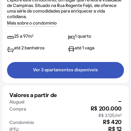
Explore este condomínio, um lugar que reflete a vitalidade
de
Campinas
. Situado na
Rua Regente Feijó
, ele oferece
uma série de comodidades para enriquecer a vida
cotidiana.
Mais sobre o condomínio
25 a 97m²
1 quarto
até 2 banheiros
até 1 vaga
Ver 3 apartamentos disponíveis
Valores a partir de
-
Aluguel
R$ 200.000
Compra
R$ 3.125/m²
R$ 420
Condomínio
R$ 12
IPTU