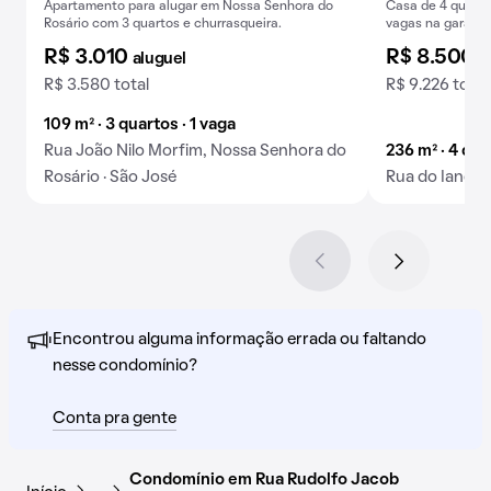
Apartamento para alugar em Nossa Senhora do
Casa de 4 quarto
Rosário com 3 quartos e churrasqueira.
vagas na garage
R$ 3.010
R$ 8.500
aluguel
a
R$ 3.580 total
R$ 9.226 total
109 m² · 3 quartos · 1 vaga
Rua João Nilo Morfim, Nossa Senhora do
236 m² · 4 qua
Rosário · São José
Rua do Iano, B
Encontrou alguma informação errada ou faltando
nesse condomínio?
Conta pra gente
Condomínio em Rua Rudolfo Jacob