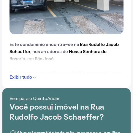
Este condomínio encontra-se na
Rua Rudolfo Jacob
Schaeffer
, nos arredores de
Nossa Senhora do
Rosario
, em
São José
.
Encontramos na região várias facilidades locais, como
Exibir tudo
Escola de Educação Básica Bela Vista, Centro
Educacional Municipal Interativo Floresta, Escola
Américo Vespúcio Prates, Shopping Itaguaçu e
Vem para o QuintoAndar
Universidade Estácio de Sá, que simplificam o
Você possui imóvel na Rua
cotidiano.
Rudolfo Jacob Schaeffer?
Dentro deste condomínio, os moradores podem
desfrutar de salão de festas e lavanderia no prédio,