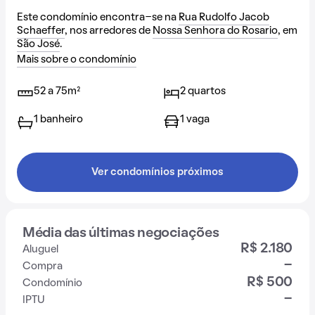
Este condomínio encontra-se na
Rua Rudolfo Jacob
Schaeffer
, nos arredores de
Nossa Senhora do Rosario
, em
São José
.
Mais sobre o condomínio
52 a 75m²
2 quartos
1 banheiro
1 vaga
Ver condomínios próximos
Média das últimas negociações
R$ 2.180
Aluguel
-
Compra
R$ 500
Condomínio
-
IPTU