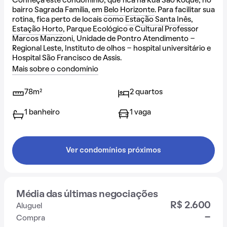
Conheça este condomínio, que fica na Rua São Roque, no
bairro Sagrada Família, em
Belo Horizonte
. Para facilitar sua
rotina, fica perto de locais como
Estação Santa Inês
,
Estação Horto
, Parque Ecológico e Cultural Professor
Marcos Manzzoni, Unidade de Pontro Atendimento -
Regional Leste, Instituto de olhos - hospital universitário e
Hospital São Francisco de Assis.
Mais sobre o condomínio
78m²
2 quartos
1 banheiro
1 vaga
Ver condomínios próximos
Média das últimas negociações
R$ 2.600
Aluguel
-
Compra