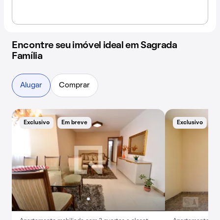
Encontre seu imóvel ideal em Sagrada
Família
Alugar
Comprar
Exclusivo
Em breve
Exclusivo
E