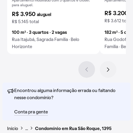
Apartamento mobiliado com 3 quartos e closet
Apartamento para
para aluguel.
R$ 3.200
a
R$ 3.950
aluguel
R$ 3.612 total
R$ 5.145 total
100 m² · 3 quartos · 2 vagas
182 m² · 5 qua
Rua Itajubá, Sagrada Família · Belo
Rua Godofred
Horizonte
Família · Belo
Encontrou alguma informação errada ou faltando
nesse condomínio?
Conta pra gente
Início
…
Condomínio em Rua São Roque, 1395