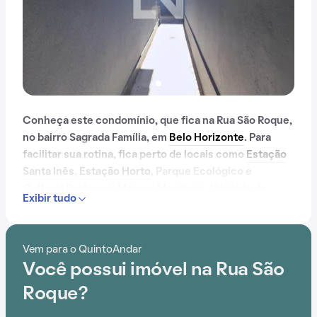
Conheça este condomínio, que fica na Rua São Roque,
no bairro Sagrada Família, em
Belo Horizonte
. Para
facilitar sua rotina, fica perto de locais como
Estação
Santa Inês
,
Estação Horto
, Parque Ecológico e
Cultural Professor Marcos Manzzoni, Unidade de
Exibir tudo
Pontro Atendimento - Regional Leste, Instituto de
olhos - hospital universitário e Hospital São Francisco
de Assis.
Vem para o QuintoAndar
Você possui imóvel na Rua São
Roque?