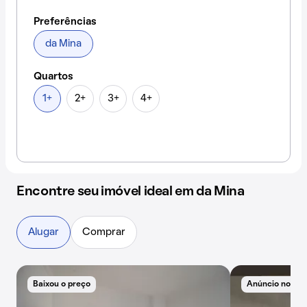
Preferências
da Mina
Quartos
1+
2+
3+
4+
Encontre seu imóvel ideal em da Mina
Alugar
Comprar
Baixou o preço
Anúncio novo