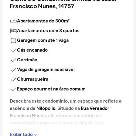
Francisco Nunes, 1475?
Apartamentos de 300m²
Apartamentos com 3 quartos
Garagem com até 1 vaga
Gás encanado
Corrimão
Vaga de garagem acessível
Churrasqueira
Espaço gourmet na área comum
Descubra este condomínio, um espaço que reflete a
essência de
Nilópolis
. Situado na
Rua Vereador
Francisco Nunes
, ele oferece uma série de
comodidades para enriquecer a vida de seus
moradores.
Exibir tudo