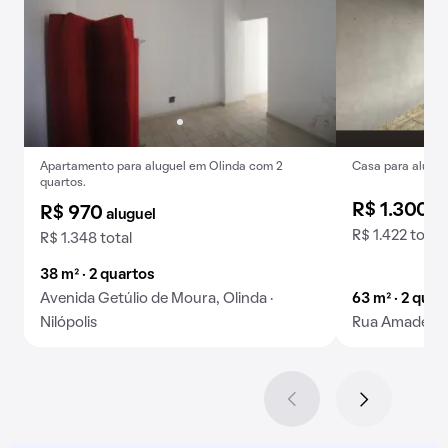
Apartamento para aluguel em Olinda com 2
Casa para alugue
quartos.
R$ 1.300
al
R$ 970
aluguel
R$ 1.422 total
R$ 1.348 total
38 m² · 2 quartos
Avenida Getúlio de Moura, Olinda ·
63 m² · 2 quar
Nilópolis
Rua Amadeu Lar