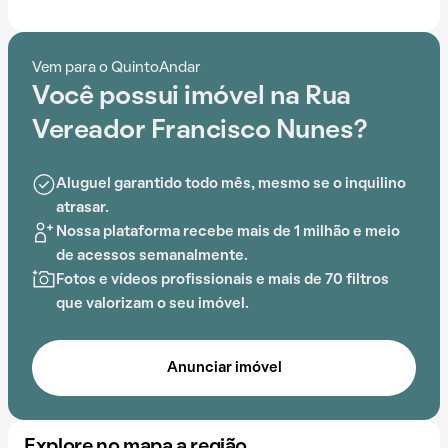
Desde gás encanado até churrasqueira, passando por
espaço gourmet na área comum, este condomínio
Vem para o QuintoAndar
proporciona um ambiente de bem-estar e segurança.
Você possui imóvel na Rua
A localização estratégica próximo a
Vereador Francisco Nunes?
Estação Estação
Nilópolis
agrega praticidade ao dia a dia.
Aluguel garantido todo mês, mesmo se o inquilino
atrasar.
Nossa plataforma recebe mais de 1 milhão e meio
de acessos semanalmente.
Fotos e vídeos profissionais e mais de 70 filtros
que valorizam o seu imóvel.
Anunciar imóvel
Explore no mapa a região