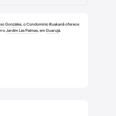
nso Gonzáles
, o Condomínio Ruakanã oferece
irro
Jardim Las Palmas
, em
Guarujá
.