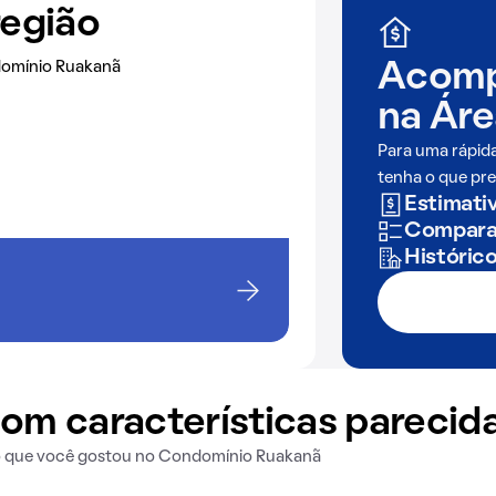
região
domínio Ruakanã
Acomp
na
Áre
Para uma rápid
tenha o que pre
Estimativ
Comparaç
Históric
om características parecid
 o que você gostou no Condomínio Ruakanã