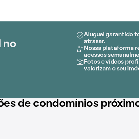
Aluguel garantido t
atrasar.
l no
Nossa plataforma re
acessos semanalme
Fotos e vídeos profi
valorizam o seu imóv
ões de condomínios próxim