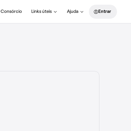
Consórcio
Links úteis
Ajuda
Entrar