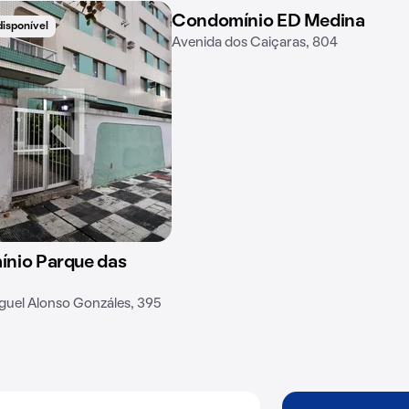
Condomínio ED Medina
disponível
1 imóvel disponível
Avenida dos Caiçaras, 804
nio Parque das
guel Alonso Gonzáles, 395