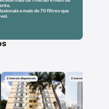
ecebe mais de 1 milhão e meio de
ente.
issionais e mais de 70 filtros que
vel.
os
2 imóveis disponíveis
2 imóveis disponíveis