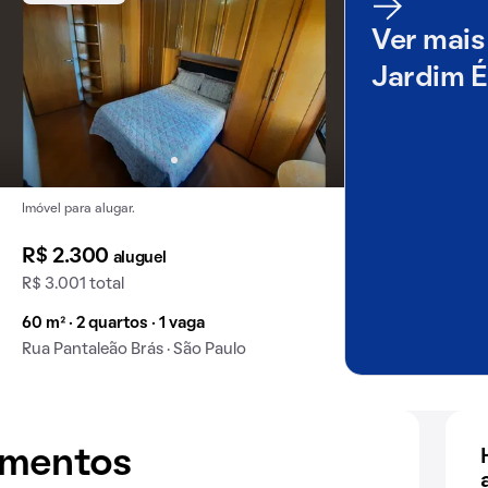
Ver mais
Jardim É
Imóvel para alugar.
R$ 2.300
aluguel
R$ 3.001 total
60 m² · 2 quartos · 1 vaga
Rua Pantaleão Brás · São Paulo
amentos