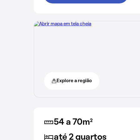
Explore a região
54 a 70m²
até 2 quartos