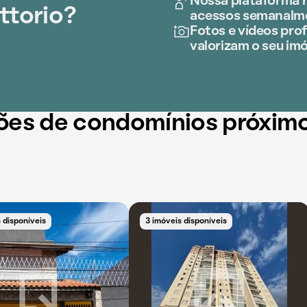
Nossa plataforma r
ttorio?
acessos semanalm
Fotos e vídeos prof
valorizam o seu imó
ões de condomínios próxim
 disponíveis
3 imóveis disponíveis