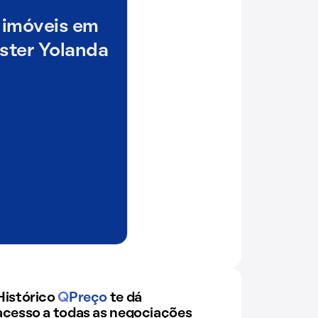
 imóveis em
ster Yolanda
Histórico
Q
Preço
te dá
acesso a todas as negociações