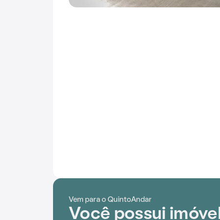
Vem para o QuintoAndar
Você possui imóve