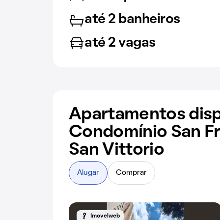
até 2 banheiros
até 2 vagas
Apartamentos disp
Condomínio San F
San Vittorio
Alugar
Comprar
Imovelweb