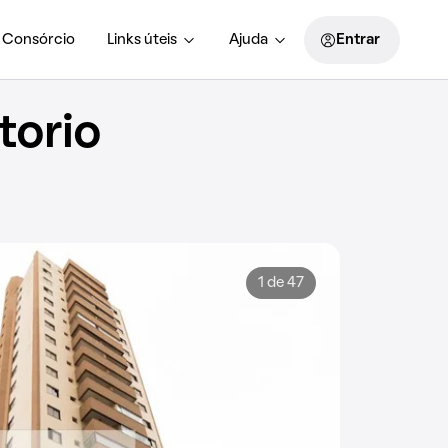
Consórcio
Links úteis
Ajuda
Entrar
torio
1 de 47