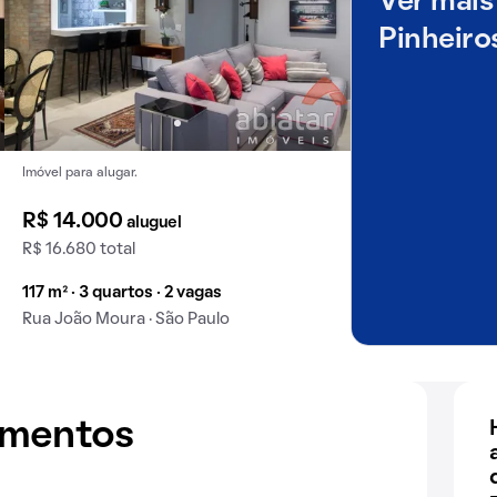
Ver mais
Pinheiro
Imóvel para alugar.
R$ 14.000
aluguel
R$ 16.680 total
117 m² · 3 quartos · 2 vagas
Rua João Moura · São Paulo
amentos