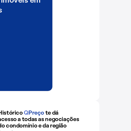
 imóveis em
s
Histórico
Q
Preço
te dá
acesso a todas as negociações
do condomínio e da região