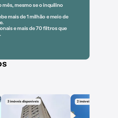
o mês, mesmo se o inquilino
be mais de 1 milhão e meio de
e.
onais e mais de 70 filtros que
.
os
3 imóveis disponíveis
2 imóveis disponíveis