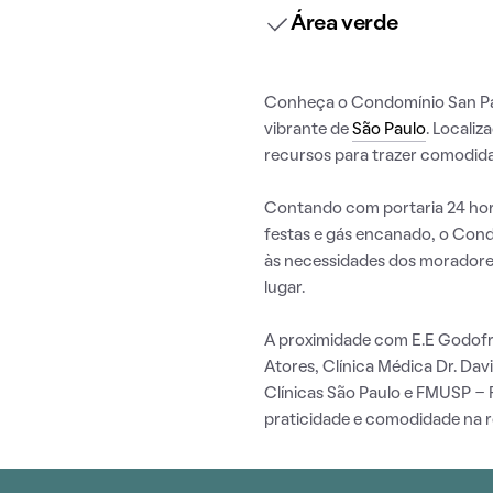
Área verde
Conheça o Condomínio San Pao
vibrante de
São Paulo
. Localiz
recursos para trazer comodida
Contando com portaria 24 hora
festas e gás encanado, o Con
às necessidades dos moradore
lugar.
A proximidade com E.E Godofre
Atores, Clínica Médica Dr. Dav
Clínicas São Paulo e FMUSP -
praticidade e comodidade na ro