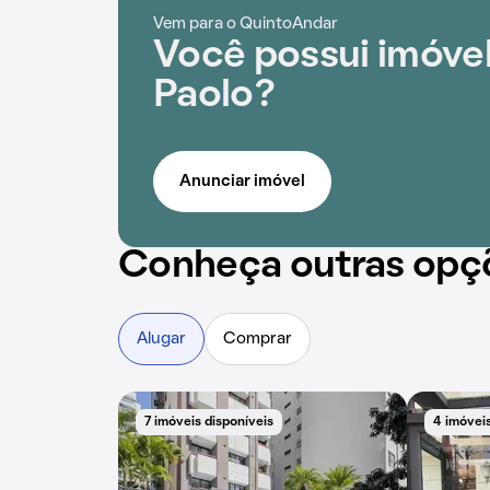
Vem para o QuintoAndar
Você possui imóve
Paolo?
Anunciar imóvel
Conheça outras opç
Alugar
Comprar
7 imóveis disponíveis
4 imóveis