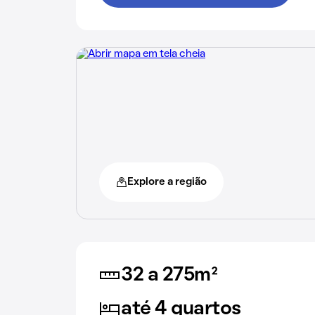
Explore a região
32 a 275m²
até 4 quartos