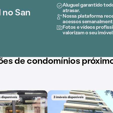
Aluguel garantido tod
atrasar.
l no San
Nossa plataforma rece
acessos semanalment
Fotos e vídeos profissi
valorizam o seu imóvel
ões de condomínios próxim
 disponíveis
3 imóveis disponíveis