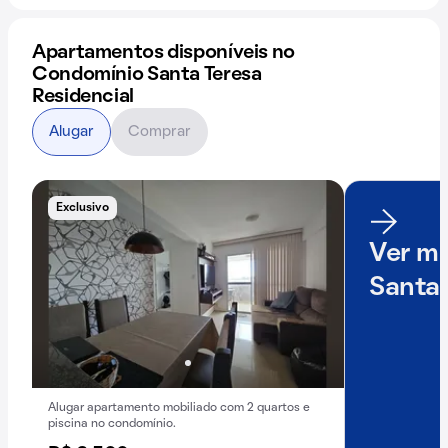
Apartamentos disponíveis no
Condomínio Santa Teresa
Residencial
Alugar
Comprar
Exclusivo
Ver ma
Santa 
Alugar apartamento mobiliado com 2 quartos e
piscina no condomínio.