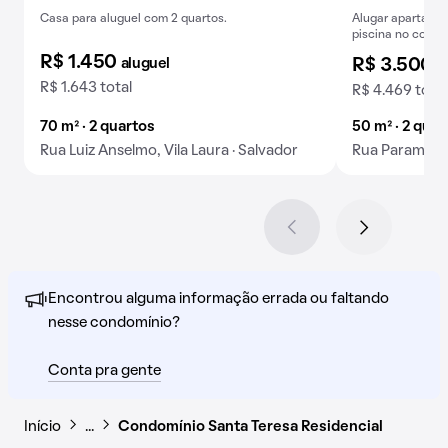
Casa para aluguel com 2 quartos.
Alugar apartamen
piscina no condo
R$ 1.450
aluguel
R$ 3.500
a
R$ 1.643 total
R$ 4.469 total
70 m² · 2 quartos
50 m² · 2 quar
Rua Luiz Anselmo, Vila Laura · Salvador
Rua Parambu, 
Encontrou alguma informação errada ou faltando
nesse condomínio?
Conta pra gente
Início
…
Condomínio Santa Teresa Residencial