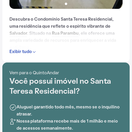
Descubra o Condomínio Santa Teresa Residencial,
uma residência que reflete o espírito vibrante de
Salvador
. Situado na
Rua Parambu
, ele oferece uma
ampla variedade de recursos para enriquecer a vida
cotidiana.
Exibir tudo
Com portaria 24 horas, elevador, academia, piscina,
salão de festas, playground, salão de jogos e
Vem para o QuintoAndar
brinquedoteca, o Condomínio Santa Teresa
Você possui imóvel no Santa
Residencial é ideal para quem busca conforto e
entretenimento.
Teresa Residencial?
A proximidade com
Estação Acesso Norte
, Caracol,
Aluguel garantido todo mês, mesmo se o inquilino
Escola,
Estação Bonocô
, Colégio Estadual Federico
atrasar.
Costa e Escola Creche Efraim adiciona praticidade a
Nossa plataforma recebe mais de 1 milhão e meio
essa experiência.
de acessos semanalmente.