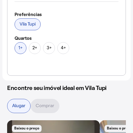
Preferências
Vila Tupi
Quartos
1+
2+
3+
4+
Encontre seu imóvel ideal em Vila Tupi
Alugar
Comprar
Baixou o preço
Baixou o preço