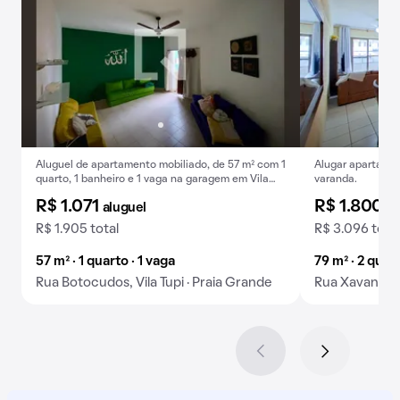
Aluguel de apartamento mobiliado, de 57 m² com 1
Alugar apartamen
quarto, 1 banheiro e 1 vaga na garagem em Vila
varanda.
Tupi.
R$ 1.071
R$ 1.800
aluguel
al
R$ 1.905 total
R$ 3.096 total
57 m² · 1 quarto · 1 vaga
79 m² · 2 quart
Rua Botocudos, Vila Tupi · Praia Grande
Rua Xavantes, 