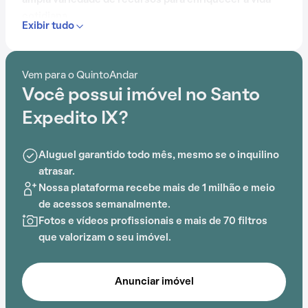
ampla variedade de recursos para enriquecer a vida
cotidiana.
Exibir tudo
Com portaria 24 horas, elevador, academia, piscina,
quadra esportiva, salão de festas, churrasqueira, salão
Vem para o QuintoAndar
de jogos e brinquedoteca, o Condomínio Santo
Você possui imóvel no Santo
Expedito IX é ideal para quem busca conforto e
entretenimento.
Expedito IX?
Aluguel garantido todo mês, mesmo se o inquilino
atrasar.
Nossa plataforma recebe mais de 1 milhão e meio
de acessos semanalmente.
Fotos e vídeos profissionais e mais de 70 filtros
que valorizam o seu imóvel.
Anunciar imóvel