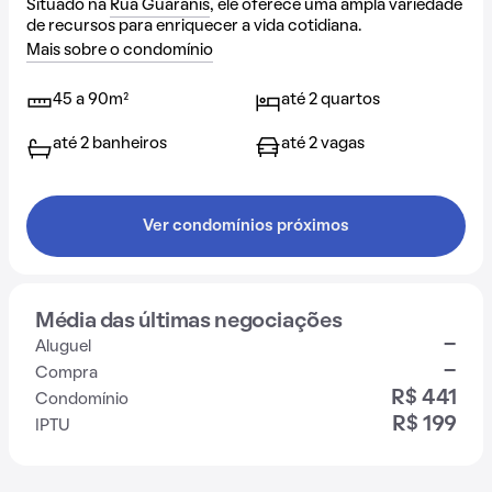
Situado na
Rua Guaranis
, ele oferece uma ampla variedade
de recursos para enriquecer a vida cotidiana.
Mais sobre o condomínio
45 a 90m²
até 2 quartos
até 2 banheiros
até 2 vagas
Ver condomínios próximos
Média das últimas negociações
-
Aluguel
-
Compra
R$ 441
Condomínio
R$ 199
IPTU