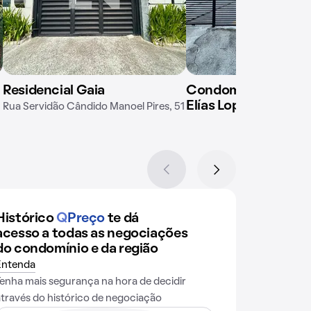
Residencial Gaia
Condomínio em Rua
Elías Lopes, 621
Rua Servidão Cândido Manoel Pires, 51
Histórico
Q
Preço
te dá
acesso a todas as negociações
do condomínio e da região
Entenda
Tenha mais segurança na hora de decidir
através do histórico de negociação