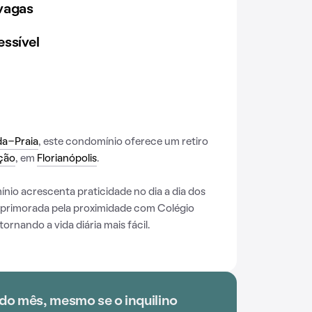
vagas
ssível
da-Praia
, este condomínio oferece um retiro
ção
, em
Florianópolis
.
io acrescenta praticidade no dia a dia dos
aprimorada pela proximidade com Colégio
rnando a vida diária mais fácil.
do mês, mesmo se o inquilino