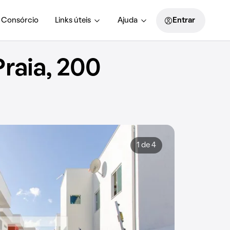
Consórcio
Links úteis
Ajuda
Entrar
raia, 200
1 de 4