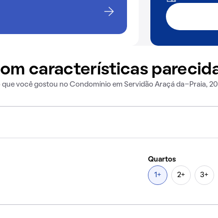
om características parecid
o que você gostou no Condomínio em Servidão Araçá da-Praia, 2
Quartos
1+
2+
3+