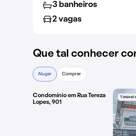
3 banheiros
2 vagas
Que tal conhecer co
Alugar
Comprar
Condomínio em Rua Tereza
1 imóvel disponível
1 imóvel 
Lopes, 901