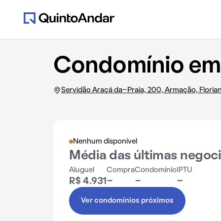
Condomínio em 
Servidão Araçá da-Praia, 200, Armação, Florian
Nenhum disponível
Média das últimas negoc
Aluguel
Compra
Condomínio
IPTU
R$ 4.931
-
-
-
Ver condomínios próximos