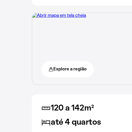
Explore a região
120 a 142m²
até 4 quartos