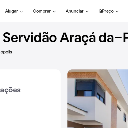
Alugar
Comprar
Anunciar
QPreço
Servidão Araçá da-P
ópolis
iações