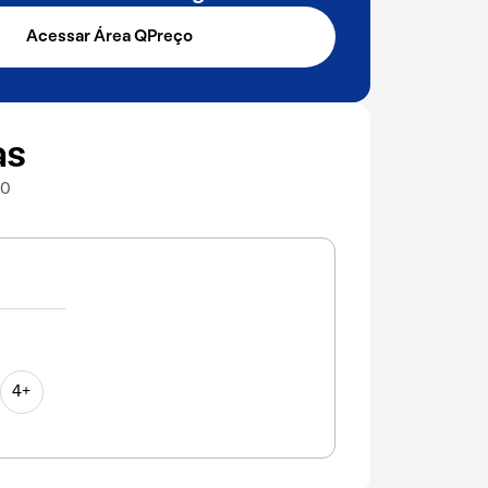
Acessar Área QPreço
as
00
4+