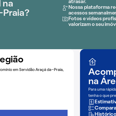
atrasar.
 na
Nossa plataforma rec
-Praia?
acessos semanalmen
Fotos e vídeos profis
valorizam o seu imóv
região
omínio em Servidão Araçá da-Praia,
Acomp
na
Áre
Para uma rápid
tenha o que pre
Estimativ
Comparaç
Históric