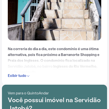
Na correria do dia a dia, este condomínio é uma ótima
alternativa, pois fica próximo a Barranorte Shopping e
Praia dos Ingleses. O condomínio fica localizado na
Servidão Jatobá, no bairro
Ingleses do Rio Vermelho
,
em
Florianópolis
.
Exibir tudo
Vem para o QuintoAndar
Você possui imóvel na Servidão
Jatobá?