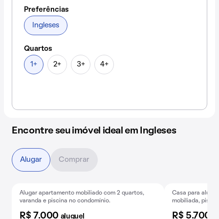
Preferências
Ingleses
Quartos
1+
2+
3+
4+
Encontre seu imóvel ideal em Ingleses
Alugar
Comprar
Alugar apartamento mobiliado com 2 quartos,
Casa para alugue
varanda e piscina no condomínio.
mobiliada, piscin
R$ 7.000
R$ 5.700
aluguel
a