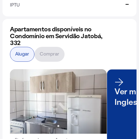
-
IPTU
Apartamentos disponíveis no
Condomínio em Servidão Jatobá,
332
Alugar
Comprar
Ver ma
Ingles