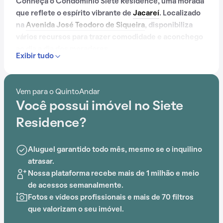
Conheça o Condomínio Siete Residence, uma morada
que reflete o espírito vibrante de
Jacareí
. Localizado
na
Avenida José Teodoro de Siqueira
, disponibiliza
vários recursos para trazer comodidade e aconchego
ao dia a dia dos moradores.
Exibir tudo
Contando com portaria 24 horas, elevador, academia,
piscina, salão de festas, churrasqueira, playground,
Vem para o QuintoAndar
salão de jogos e brinquedoteca, o Condomínio Siete
Você possui imóvel no Siete
Residence é preparado para atender às necessidades
dos moradores que buscam lazer e conforto em um só
Residence?
lugar.
Aluguel garantido todo mês, mesmo se o inquilino
atrasar.
Nossa plataforma recebe mais de 1 milhão e meio
de acessos semanalmente.
Fotos e vídeos profissionais e mais de 70 filtros
que valorizam o seu imóvel.