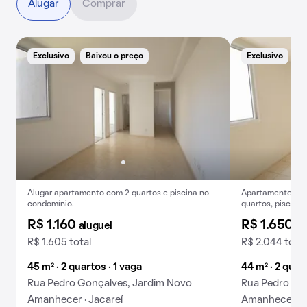
Alugar
Comprar
Exclusivo
Baixou o preço
Exclusivo
A
Alugar apartamento com 2 quartos e piscina no
Apartamento para
condomínio.
quartos, piscina
R$ 1.160
R$ 1.650
aluguel
al
R$ 1.605 total
R$ 2.044 total
45 m² · 2 quartos · 1 vaga
44 m² · 2 quar
Rua Pedro Gonçalves, Jardim Novo
Rua Pedro Go
Amanhecer · Jacareí
Amanhecer · J