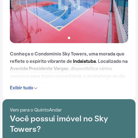
Conheça o Condomínio Sky Towers, uma morada que
reflete o espírito vibrante de
Indaiatuba
. Localizado na
Avenida Presidente Vargas
, disponibiliza vários
recursos para trazer comodidade e aconchego ao dia
a dia dos moradores.
Exibir tudo
Contando com portaria 24 horas, elevador, academia,
piscina, quadra esportiva, salão de festas,
Vem para o QuintoAndar
churrasqueira, playground, sauna, salão de jogos e
Você possui imóvel no Sky
brinquedoteca, o Condomínio Sky Towers é preparado
para atender às necessidades dos moradores que
Towers?
buscam lazer e conforto em um só lugar.