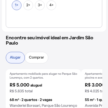
1+
2+
3+
4+
Encontre seu imóvel ideal em Jardim São
Paulo
Alugar
Comprar
Apartamento mobiliado para alugar no Parque São
Apartamento mobi
Exclusivo
B
Lourenço, com 2 quartos.
piscina e aceita 
R$ 5.000
R$ 3.000
aluguel
a
R$ 5.835 total
R$ 4.025 total
68 m² · 2 quartos · 2 vagas
55 m² · 1 quart
Wanderlei Borssari, Parque São Lourenço
Avenida Presi