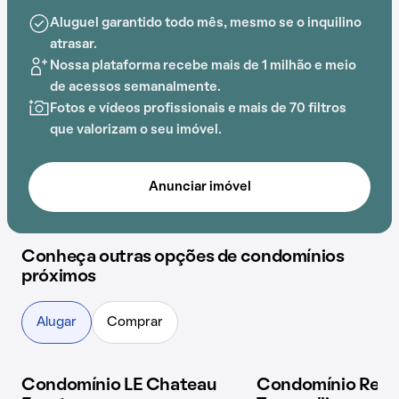
Aluguel garantido todo mês, mesmo se o inquilino
A proximidade com Wizard acrescenta praticidade e
atrasar.
comodidade na rotina dos que residem no local.
Nossa plataforma recebe mais de 1 milhão e meio
de acessos semanalmente.
Fotos e vídeos profissionais e mais de 70 filtros
que valorizam o seu imóvel.
Anunciar imóvel
Conheça outras opções de condomínios
próximos
Alugar
Comprar
Condomínio LE Chateau
Condomínio Reser
4 imóveis disponíveis
4 imóveis disponíveis