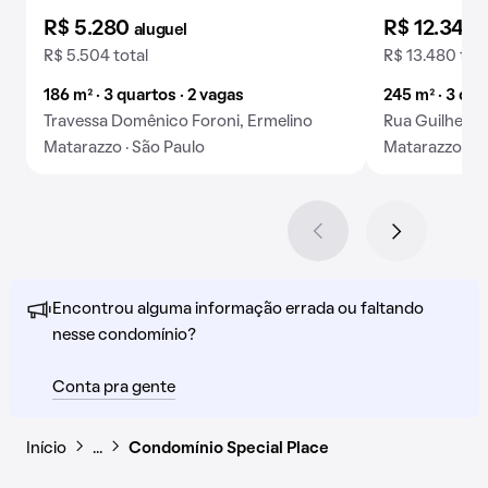
R$ 5.280
R$ 12.340
aluguel
R$ 5.504 total
R$ 13.480 tota
186 m² · 3 quartos · 2 vagas
245 m² · 3 qua
Travessa Domênico Foroni, Ermelino
Rua Guilherme
Matarazzo · São Paulo
Matarazzo · S
Encontrou alguma informação errada ou faltando
nesse condomínio?
Conta pra gente
Início
…
Condomínio Special Place