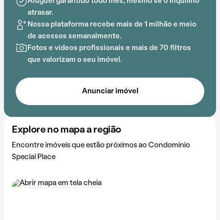
Aluguel garantido todo mês, mesmo se o inquilino
Matarazzo, Hospital Municipal Ermelino Matarazzo,
atrasar.
UBS Ermelino Matarazzo, Praça José Osório Ferraz,
Nossa plataforma recebe mais de 1 milhão e meio
Colégio AFAM e Universidade Cruzeiro do Sul
de acessos semanalmente.
acrescenta praticidade e comodidade na rotina dos
Fotos e vídeos profissionais e mais de 70 filtros
que residem no local.
que valorizam o seu imóvel.
Anunciar imóvel
Explore no mapa a região
Encontre imóveis que estão próximos ao Condomínio
Special Place