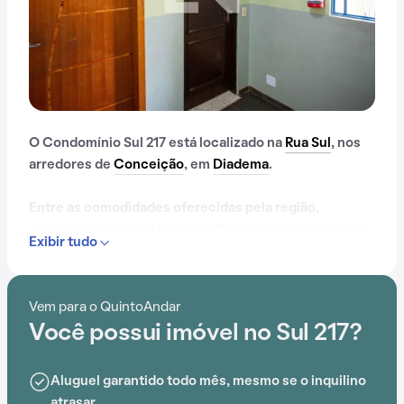
O Condomínio Sul 217 está localizado na
Rua Sul
, nos
arredores de
Conceição
, em
Diadema
.
Entre as comodidades oferecidas pela região,
podemos encontrar Instituto Embelleze que facilitam
Exibir tudo
o dia a dia.
Os moradores contam com um espaço que reúne
Vem para o QuintoAndar
segurança e conforto. Dentro do Condomínio Sul 217,
Você possui imóvel no Sul 217?
é possível aproveitar salão de festas e playground, o
cenário perfeito para quem deseja morar bem.
Aluguel garantido todo mês, mesmo se o inquilino
atrasar.