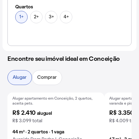
Quartos
1+
2+
3+
4+
Encontre seu imóvel ideal em Conceição
Alugar
Comprar
Alugar apartamento em Conceição, 2 quartos,
Alugar apartamen
Exclusivo
Baixou o preço
Exclusivo
A
aceita pets.
varanda e piscin
R$ 2.410
R$ 3.350
aluguel
a
R$ 3.099 total
R$ 4.009 tota
44 m² · 2 quartos · 1 vaga