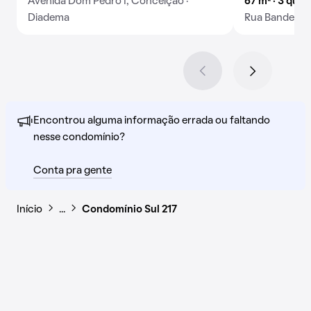
Avenida Dom Pedro I, Conceição ·
67 m² · 3 quar
Diadema
Rua Bandeiran
Encontrou alguma informação errada ou faltando
nesse condomínio?
Conta pra gente
Início
…
Condomínio Sul 217