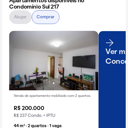
Apartamentos disponíveis no
Condomínio Sul 217
Alugar
Comprar
Ver ma
Conce
Venda de apartamento mobiliado com 2 quartos.
R$ 200.000
R$ 237 Condo. + IPTU
44 m² · 2 quartos · 1 vaga