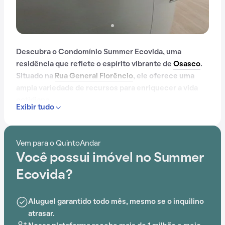
Descubra o Condomínio Summer Ecovida, uma
residência que reflete o espírito vibrante de
Osasco
.
Situado na
Rua General Florêncio
, ele oferece uma
ampla variedade de recursos para enriquecer a vida
cotidiana.
Exibir tudo
Com apenas 5 anos, o Condomínio Summer Ecovida
foi construído em meio ao aumento da busca por
Vem para o QuintoAndar
praticidade e em uma região que facilita o dia a dia.
Você possui imóvel no Summer
Com portaria 24 horas, elevador, academia, piscina,
Ecovida?
salão de festas, playground, salão de jogos e
brinquedoteca, o Condomínio Summer Ecovida é ideal
Aluguel garantido todo mês, mesmo se o inquilino
para quem busca conforto e entretenimento.
atrasar.