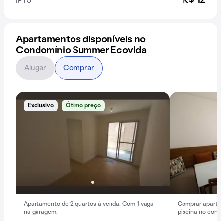
R$ 12
IPTU
Apartamentos disponíveis no
Condomínio Summer Ecovida
Alugar
Comprar
Exclusivo
Ótimo preço
Apartamento de 2 quartos à venda. Com 1 vaga
Comprar aparta
na garagem.
piscina no cond