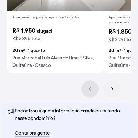
Apartamento para alugar com 1 quarto.
Apartamento em Q
varanda, aceita p
R$ 1.950
aluguel
R$ 1.850
al
R$ 2.395 total
R$ 2.291 total
30 m² · 1 quarto
30 m² · 1 quar
Rua Marechal Luís Alves de Lima E Silva,
Rua Marechal L
Quitaúna · Osasco
Quitaúna · Os
Encontrou alguma informação errada ou faltando
nesse condomínio?
Conta pra gente