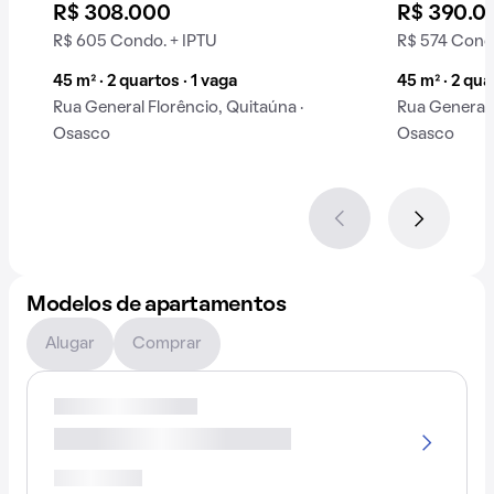
R$ 308.000
R$ 390.0
R$ 605 Condo. + IPTU
R$ 574 Condo
45 m² · 2 quartos · 1 vaga
45 m² · 2 qua
Rua General Florêncio, Quitaúna ·
Rua General 
Osasco
Osasco
Modelos de apartamentos
Alugar
Comprar