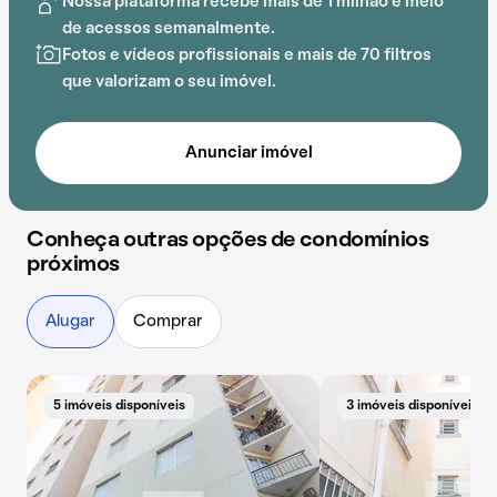
Nossa plataforma recebe mais de 1 milhão e meio
A proximidade com Instituto São Pio X, Recanto
de acessos semanalmente.
Infantil Giovanna Braga, EEI Nuvenzinha do Saber, UBS
Fotos e vídeos profissionais e mais de 70 filtros
Neide Alves da Silva, Escola Estadual Prof. José Jorge
que valorizam o seu imóvel.
e Parque Recreativo Clóvis Assaf adiciona praticidade
a essa experiência.
Anunciar imóvel
Conheça outras opções de condomínios
próximos
Alugar
Comprar
5 imóveis disponíveis
3 imóveis disponíveis