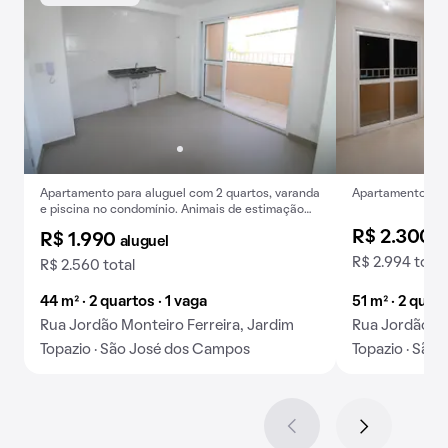
Apartamento para aluguel com 2 quartos, varanda
Apartamento com
e piscina no condomínio. Animais de estimação
permitidos.
R$ 2.300
a
R$ 1.990
aluguel
R$ 2.994 total
R$ 2.560 total
44 m² · 2 quartos · 1 vaga
51 m² · 2 quar
Rua Jordão Monteiro Ferreira, Jardim
Rua Jordão Mo
Topazio · São José dos Campos
Topazio · São