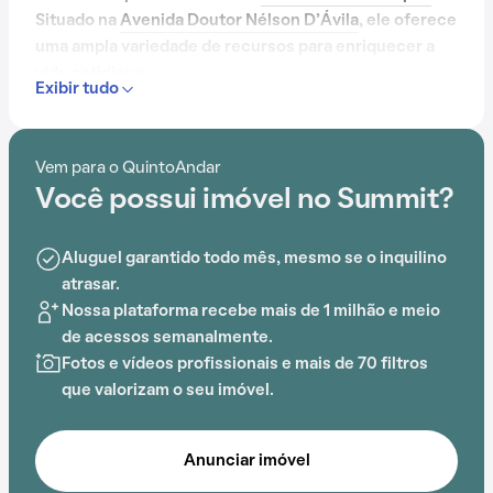
Situado na
Avenida Doutor Nélson D'Ávila
, ele oferece
uma ampla variedade de recursos para enriquecer a
vida cotidiana.
Exibir tudo
Com portaria 24 horas, elevador, academia, piscina,
salão de festas, gás encanado, sauna e lavanderia no
Vem para o QuintoAndar
prédio, o Condomínio Summit é ideal para quem busca
Você possui imóvel no Summit?
conforto e entretenimento.
A proximidade com COC, Parque Santos Dumont,
Aluguel garantido todo mês, mesmo se o inquilino
Antoninho da Rocha Marmo, Univap, Parque Vicentina
atrasar.
Araha e Colégio Tableau adiciona praticidade a essa
Nossa plataforma recebe mais de 1 milhão e meio
experiência.
de acessos semanalmente.
Fotos e vídeos profissionais e mais de 70 filtros
que valorizam o seu imóvel.
Anunciar imóvel