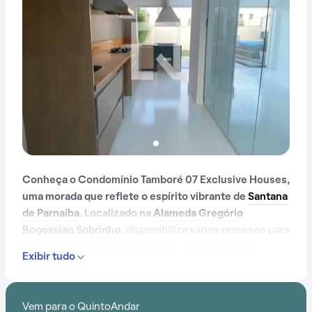
Conheça o Condomínio Tamboré 07 Exclusive Houses,
uma morada que reflete o espírito vibrante de
Santana
de Parnaíba
. Localizado na
Alameda Gregório
Bogossian Sobrinho
, disponibiliza vários recursos para
trazer comodidade e aconchego ao dia a dia dos
Exibir tudo
moradores.
Com mais de 6 anos, o Condomínio Tamboré 07
Vem para o QuintoAndar