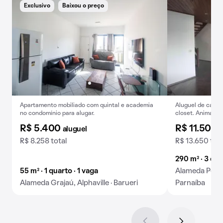
Exclusivo
Baixou o preço
Apartamento mobiliado com quintal e academia
Aluguel de casa 
no condomínio para alugar.
closet. Animais 
R$ 5.400
R$ 11.500
aluguel
a
R$ 8.258 total
R$ 13.650 tota
290 m² · 3 qua
55 m² · 1 quarto · 1 vaga
Alameda Peruíb
Alameda Grajaú, Alphaville · Barueri
Parnaíba