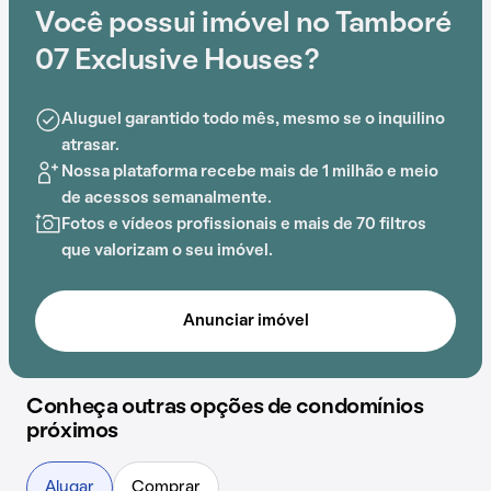
Exclusive Houses já é muito conhecido na região.
Você possui imóvel no Tamboré
Contando com portaria 24 horas, academia, piscina,
07 Exclusive Houses?
quadra esportiva, salão de festas, churrasqueira,
playground, salão de jogos e brinquedoteca, o
Aluguel garantido todo mês, mesmo se o inquilino
Condomínio Tamboré 07 Exclusive Houses é
atrasar.
preparado para atender às necessidades dos
Nossa plataforma recebe mais de 1 milhão e meio
moradores que buscam lazer e conforto em um só
de acessos semanalmente.
lugar.
Fotos e vídeos profissionais e mais de 70 filtros
que valorizam o seu imóvel.
A proximidade com Escola Internacional de Alphaville
e A+ Medicina Diagnóstica acrescenta praticidade e
comodidade na rotina dos que residem no local.
Anunciar imóvel
Conheça outras opções de condomínios
próximos
Alugar
Comprar