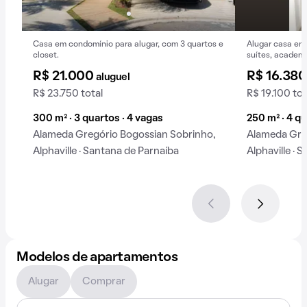
Casa em condomínio para alugar, com 3 quartos e
Alugar casa em
closet.
suítes, academ
animais.
R$ 21.000
R$ 16.38
aluguel
R$ 23.750 total
R$ 19.100 tot
300 m² · 3 quartos · 4 vagas
250 m² · 4 qu
Alameda Gregório Bogossian Sobrinho,
Alameda Gre
Alphaville · Santana de Parnaíba
Alphaville · 
Modelos de apartamentos
Alugar
Comprar