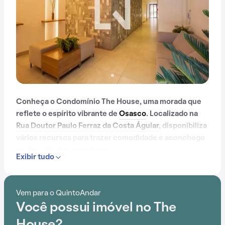
Conheça o Condomínio The House, uma morada que
reflete o espírito vibrante de
Osasco
. Localizado na
Rua Doutor Paulo Ferraz da Costa Águiar
, disponibiliza
vários recursos para trazer comodidade e aconchego
ao dia a dia dos moradores.
Exibir tudo
Contando com portaria 24 horas, elevador, academia,
piscina, quadra esportiva, salão de festas,
Vem para o QuintoAndar
churrasqueira, playground, sauna, salão de jogos e
Você possui imóvel no The
brinquedoteca, o Condomínio The House é preparado
para atender às necessidades dos moradores que