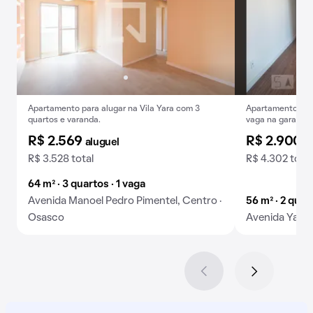
Apartamento para alugar na Vila Yara com 3
Apartamento de 2
quartos e varanda.
vaga na garagem
R$ 2.569
R$ 2.900
aluguel
a
R$ 3.528 total
R$ 4.302 total
64 m² · 3 quartos · 1 vaga
Avenida Manoel Pedro Pimentel, Centro ·
56 m² · 2 quar
Osasco
Avenida Yara, 