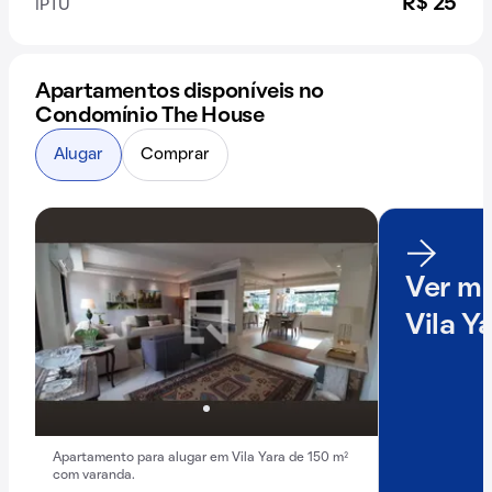
R$ 25
IPTU
Apartamentos disponíveis no
Condomínio The House
Alugar
Comprar
Ver ma
Vila Y
Apartamento para alugar em Vila Yara de 150 m²
com varanda.