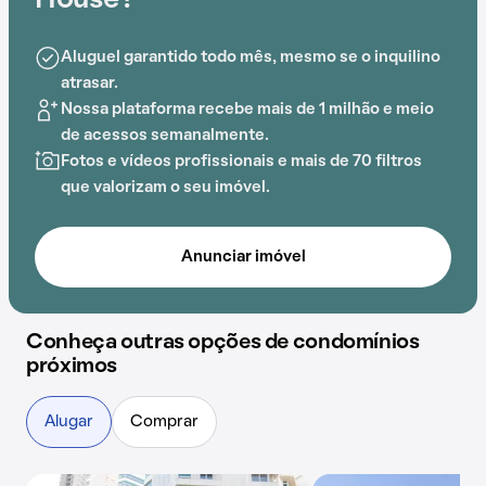
House?
buscam lazer e conforto em um só lugar.
Aluguel garantido todo mês, mesmo se o inquilino
A proximidade com Colégio AB Sabin, My School
atrasar.
Educação Bilíngue, EMEI Luiza Momi Sasso, Praça
Nossa plataforma recebe mais de 1 milhão e meio
Cidade do México, Colégio Adventista e EMEF
de acessos semanalmente.
General Euclydes de Oliveira Figueiredo acrescenta
Fotos e vídeos profissionais e mais de 70 filtros
praticidade e comodidade na rotina dos que residem
que valorizam o seu imóvel.
no local.
Anunciar imóvel
Conheça outras opções de condomínios
próximos
Alugar
Comprar