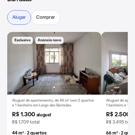
Alugar
Comprar
Exclusivo
Anúncio novo
Aluguel de apartamento, de 44 m² com 2 quartos
Aluguel de apart
e 1 banheiro em Largo das Barradas.
1 banheiro e 1 v
R$ 1.300
R$ 2.500
aluguel
a
R$ 1.709 total
R$ 3.495 total
44 m² · 2 quartos
66 m² · 2 quar