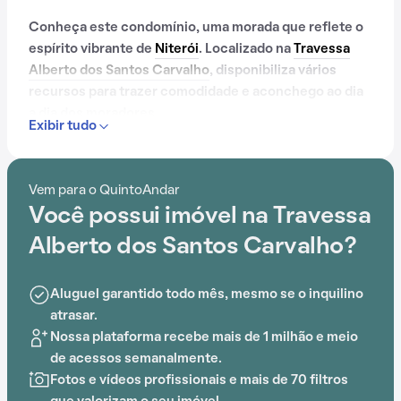
Conheça este condomínio, uma morada que reflete o
espírito vibrante de
Niterói
. Localizado na
Travessa
Alberto dos Santos Carvalho
, disponibiliza vários
recursos para trazer comodidade e aconchego ao dia
a dia dos moradores.
Exibir tudo
Contando com portaria 24 horas, elevador, academia,
salão de festas, playground, salão de jogos e
Vem para o QuintoAndar
brinquedoteca, este condomínio é preparado para
Você possui imóvel na Travessa
atender às necessidades dos moradores que buscam
lazer e conforto em um só lugar.
Alberto dos Santos Carvalho?
A proximidade com Creche Comunitária São
Aluguel garantido todo mês, mesmo se o inquilino
Lourenço, Escola Municipal Djalma Coutinho de
atrasar.
Oliveira, Unidade Municipal de Educação Infantil
Nossa plataforma recebe mais de 1 milhão e meio
Professora Marilza da Conceição Rocha Medina,
de acessos semanalmente.
General Rondon, Escola Municipal Jacinta Medela e
Fotos e vídeos profissionais e mais de 70 filtros
Escola Municipal Maria de Lourdes Barbosa Santos