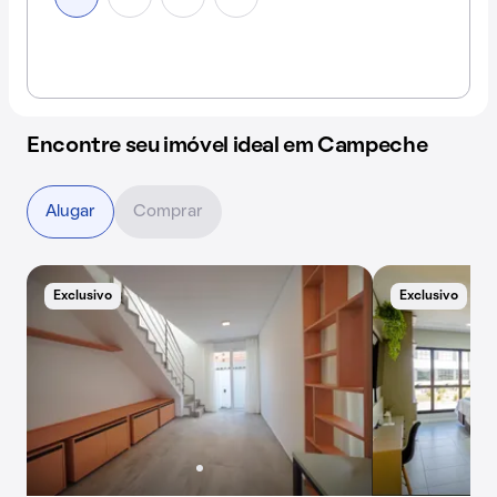
Encontre seu imóvel ideal em Campeche
Alugar
Comprar
Exclusivo
Exclusivo
B