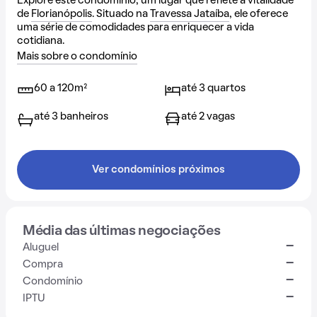
Explore este condomínio, um lugar que reflete a vitalidade
de
Florianópolis
. Situado na
Travessa Jataíba
, ele oferece
uma série de comodidades para enriquecer a vida
cotidiana.
Mais sobre o condomínio
60 a 120m²
até 3 quartos
até 3 banheiros
até 2 vagas
Ver condomínios próximos
Média das últimas negociações
-
Aluguel
-
Compra
-
Condomínio
-
IPTU