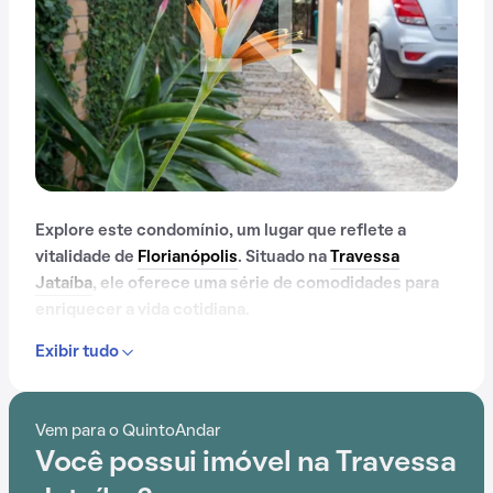
Explore este condomínio, um lugar que reflete a
vitalidade de
Florianópolis
. Situado na
Travessa
Jataíba
, ele oferece uma série de comodidades para
enriquecer a vida cotidiana.
Exibir tudo
Desde piscina até churrasqueira, e passando por
lavanderia no prédio, este condomínio oferece um
ambiente de bem-estar e segurança.
Vem para o QuintoAndar
Você possui imóvel na Travessa
A conveniência é acentuada pela sua localização