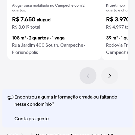
Alugar casa mobiliada no Campeche com 2
Kitnet mobiliada
quartos.
quarto e churras
R$ 7.650
R$ 3.970
aluguel
a
R$ 8.019 total
R$ 4.997 total
108 m² · 2 quartos · 1 vaga
39 m² · 1 quart
Rua Jardim 400 South, Campeche ·
Rodovia Franc
Florianópolis
Campeche · Fl
Encontrou alguma informação errada ou faltando
nesse condomínio?
Conta pra gente