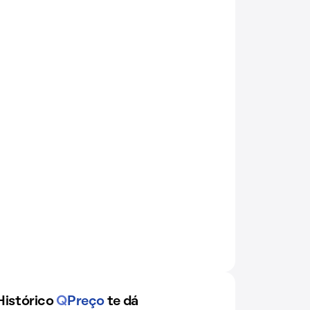
Histórico
Q
Preço
te dá