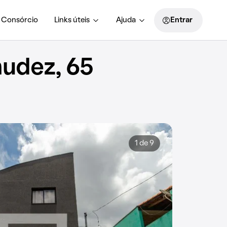
Consórcio
Links úteis
Ajuda
Entrar
udez, 65
1 de 9