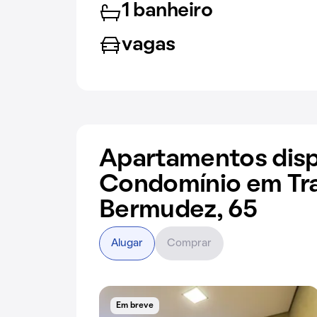
1 banheiro
vagas
Apartamentos disp
Condomínio em Tr
Bermudez, 65
Alugar
Comprar
Em breve