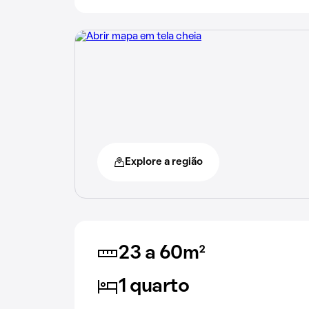
Explore a região
23 a 60m²
1 quarto