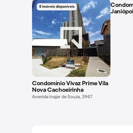
Condomí
8 imóveis disponíveis
4 imóveis
Janiópol
Condomínio Vivaz Prime Vila
Nova Cachoeirinha
Avenida Inajar de Souza, 3947