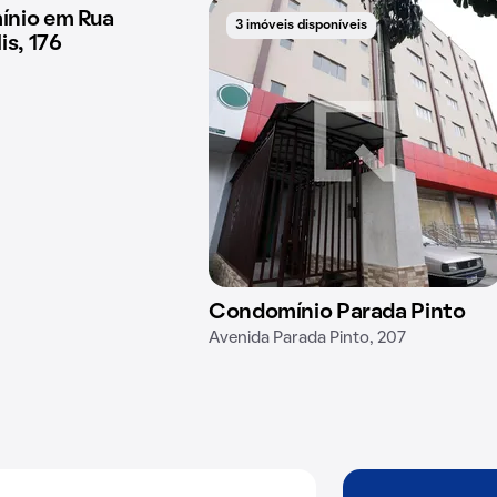
nio em Rua
 disponíveis
3 imóveis disponíveis
is, 176
Condomínio Parada Pinto
Avenida Parada Pinto, 207