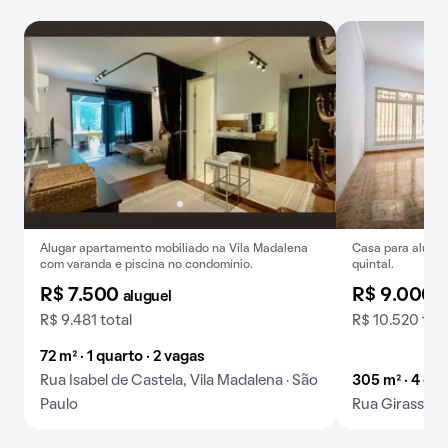
Alugar apartamento mobiliado na Vila Madalena
Casa para alugar
com varanda e piscina no condomínio.
quintal.
R$ 7.500
R$ 9.000
aluguel
a
R$ 9.481 total
R$ 10.520 tota
72 m² · 1 quarto · 2 vagas
Rua Isabel de Castela, Vila Madalena · São
305 m² · 4 qua
Paulo
Rua Girassol, 