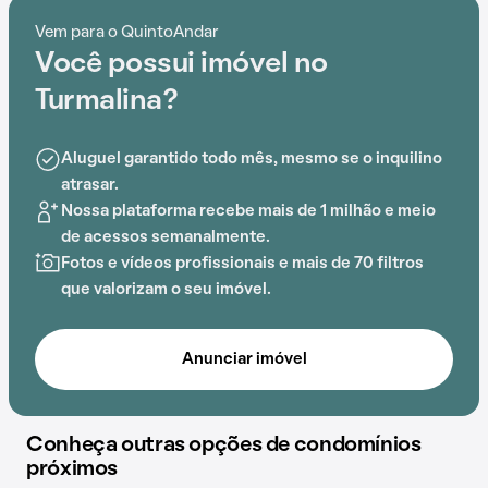
Turmalina é preparado para atender às necessidades
Vem para o QuintoAndar
dos moradores que buscam lazer e conforto em um só
Você possui imóvel no
lugar.
Turmalina?
A proximidade com Esquilinho Jardim Escola, Centro
Britânico, Colégio Oswald de Andrade – Unidade
Aluguel garantido todo mês, mesmo se o inquilino
Girassol,
Estação Vila Madalena
, Vesper e DeRose
atrasar.
Method Vila Madalena acrescenta praticidade e
Nossa plataforma recebe mais de 1 milhão e meio
comodidade na rotina dos que residem no local.
de acessos semanalmente.
Fotos e vídeos profissionais e mais de 70 filtros
que valorizam o seu imóvel.
Anunciar imóvel
Conheça outras opções de condomínios
próximos