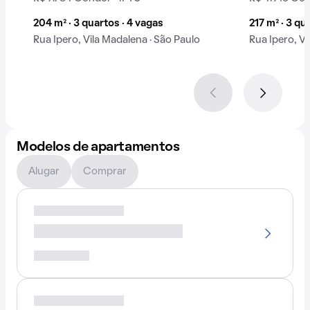
204 m² · 3 quartos · 4 vagas
217 m² · 3 qu
Rua Ipero, Vila Madalena · São Paulo
Rua Ipero, Vi
Modelos de apartamentos
Alugar
Comprar