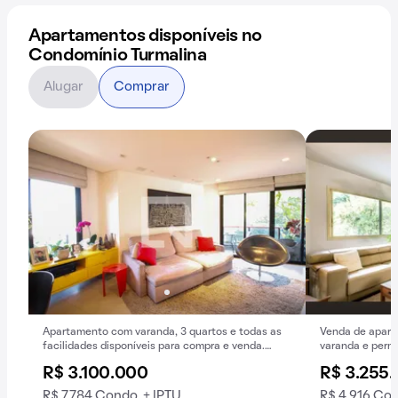
Apartamentos disponíveis no
Condomínio Turmalina
Alugar
Comprar
Apartamento com varanda, 3 quartos e todas as
Venda de apart
facilidades disponíveis para compra e venda.
varanda e perm
Excelente oportunidade!
R$ 3.100.000
R$ 3.255
R$ 7.784 Condo. + IPTU
R$ 4.916 Con