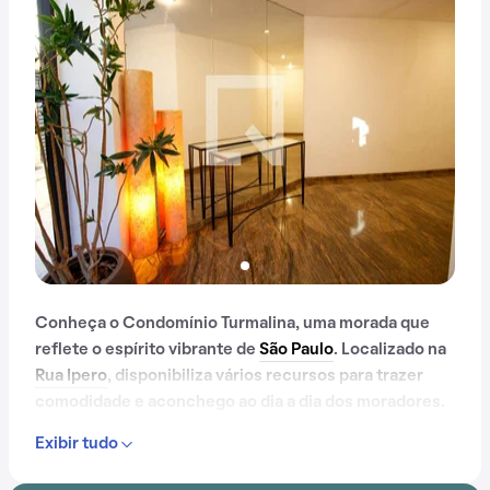
Conheça o Condomínio Turmalina, uma morada que
reflete o espírito vibrante de
São Paulo
. Localizado na
Rua Ipero
, disponibiliza vários recursos para trazer
comodidade e aconchego ao dia a dia dos moradores.
Exibir tudo
Contando com portaria 24 horas, piscina, salão de
festas, sauna e salão de jogos, o Condomínio