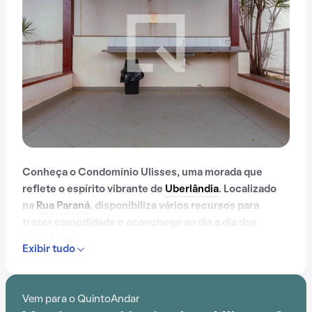
Conheça o Condomínio Ulisses, uma morada que
reflete o espírito vibrante de
Uberlândia
. Localizado
na
Rua Paraná
, disponibiliza vários recursos para
trazer comodidade e aconchego ao dia a dia dos
moradores.
Exibir tudo
Contando com portaria 24 horas, piscina, gás
encanado, churrasqueira, playground e espaço
Vem para o QuintoAndar
gourmet na área comum, o Condomínio Ulisses é