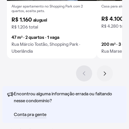
Alugar apartamento no Shopping Park com 2
Casa para alugue
quartos, aceita pets.
R$ 4.100
al
R$ 1.160
aluguel
R$ 4.280 total
R$ 1.206 total
47 m² · 2 quartos · 1 vaga
Rua Márcio Tostão, Shopping Park ·
200 m² · 3 qua
Uberlândia
Rua Marselha, 
Encontrou alguma informação errada ou faltando
nesse condomínio?
Conta pra gente