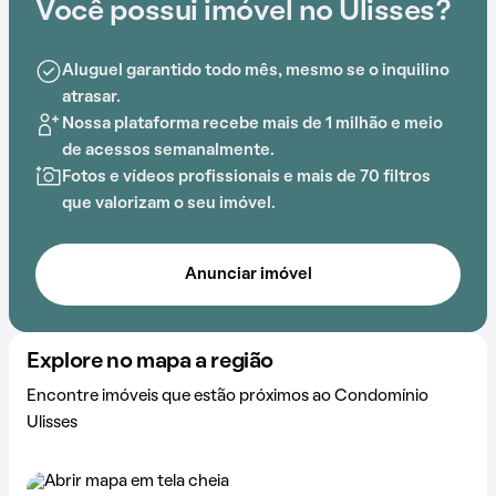
Você possui imóvel no Ulisses?
preparado para atender às necessidades dos
moradores que buscam lazer e conforto em um só
lugar.
Aluguel garantido todo mês, mesmo se o inquilino
atrasar.
A proximidade com Escola Estadual Seis de Junho,
Nossa plataforma recebe mais de 1 milhão e meio
Airton Borges, Praça Hermínia Zocolli e FISK
de acessos semanalmente.
acrescenta praticidade e comodidade na rotina dos
Fotos e vídeos profissionais e mais de 70 filtros
que residem no local.
que valorizam o seu imóvel.
Anunciar imóvel
Explore no mapa a região
Encontre imóveis que estão próximos ao Condomínio
Ulisses