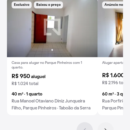
Exclusivo
Baixou o preço
Anúncio novo
Casa para alugar no Parque Pinheiros com 1
Alugar apartamen
quarto.
R$ 1.600
al
R$ 950
aluguel
R$ 2.196 total
R$ 1.024 total
40 m² · 1 quarto
60 m² · 3 quar
Rua Manoel Otaviano Diniz Junqueira
Rua Porfírio 
Filho, Parque Pinheiros · Taboão da Serra
Parque Pinheir