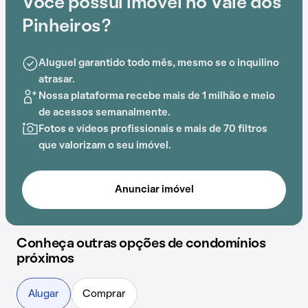
Você possui imóvel no Vale dos
para os moradores do Condomínio Vale dos Pinheiros.
Pinheiros?
Aluguel garantido todo mês, mesmo se o inquilino
atrasar.
Nossa plataforma recebe mais de 1 milhão e meio
de acessos semanalmente.
Fotos e vídeos profissionais e mais de 70 filtros
que valorizam o seu imóvel.
Anunciar imóvel
Conheça outras opções de condomínios
próximos
Alugar
Comprar