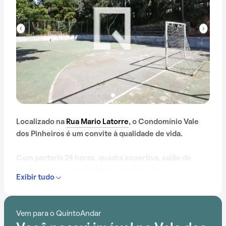
Localizado na
Rua Mario Latorre
, o Condomínio Vale
dos Pinheiros é um convite à qualidade de vida.
Com portaria 24 horas, quadra esportiva, salão de
festas e playground, oferece opções de
Exibir tudo
entretenimento para todas as idades.
Além disso, a localização próximo a Shopping Taboão e
Vem para o QuintoAndar
Terminal Campo Limpo
está prontamente acessível