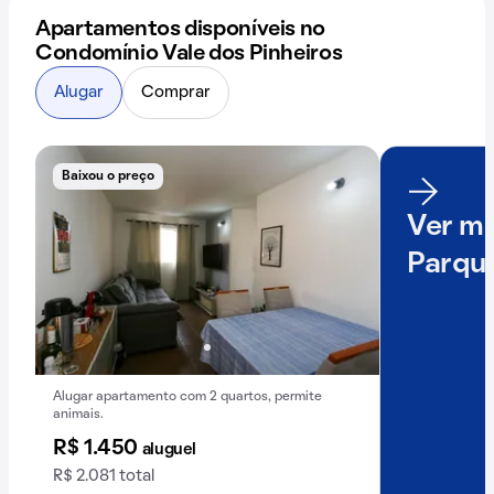
Apartamentos disponíveis no
Condomínio Vale dos Pinheiros
Alugar
Comprar
Baixou o preço
Ver ma
Parque
Alugar apartamento com 2 quartos, permite
animais.
R$ 1.450
aluguel
R$ 2.081 total