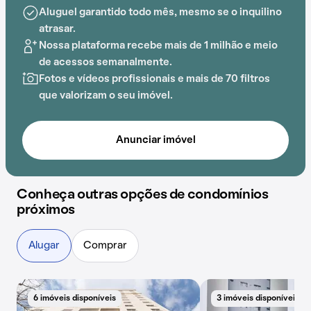
jogos e brinquedoteca, o Condomínio Vibra Butantã é
Aluguel garantido todo mês, mesmo se o inquilino
ideal para quem busca conforto e entretenimento.
atrasar.
Nossa plataforma recebe mais de 1 milhão e meio
A proximidade com Colégio Davina Gasparini, USP, IW
de acessos semanalmente.
inglês sem enrolação, Butantã Shopping, Colégio
Fotos e vídeos profissionais e mais de 70 filtros
Souza e Almeida - Objetivo e
Estação Vila Sônia
que valorizam o seu imóvel.
adiciona praticidade a essa experiência.
Anunciar imóvel
Conheça outras opções de condomínios
próximos
Alugar
Comprar
6 imóveis disponíveis
3 imóveis disponíveis