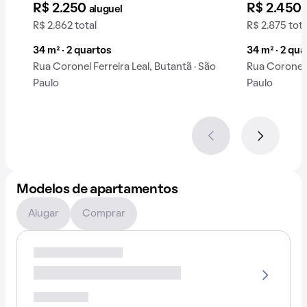
R$ 2.250
R$ 2.450
aluguel
R$ 2.862 total
R$ 2.875 tota
34 m² · 2 quartos
34 m² · 2 qua
Rua Coronel Ferreira Leal, Butantã · São
Rua Coronel F
Paulo
Paulo
Modelos de apartamentos
Alugar
Comprar