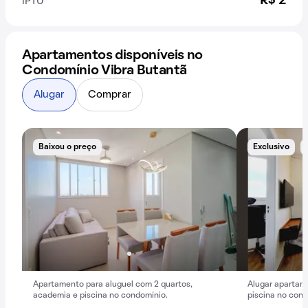
R$ 2
IPTU
Apartamentos disponíveis no
Condomínio Vibra Butantã
Alugar
Comprar
Baixou o preço
Exclusivo
Apartamento para aluguel com 2 quartos,
Alugar apartam
academia e piscina no condomínio.
piscina no cond