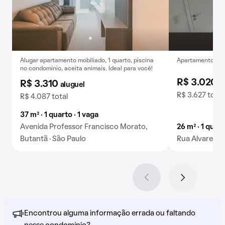
Alugar apartamento mobiliado, 1 quarto, piscina
Apartamento para
no condomínio, aceita animais. Ideal para você!
R$ 3.020
a
R$ 3.310
aluguel
R$ 3.627 total
R$ 4.087 total
37 m² · 1 quarto · 1 vaga
Avenida Professor Francisco Morato,
26 m² · 1 quar
Butantã · São Paulo
Rua Alvarenga
Encontrou alguma informação errada ou faltando