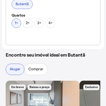
Butantã
Quartos
1+
2+
3+
4+
Encontre seu imóvel ideal em Butantã
Alugar
Comprar
Em breve
Baixou o preço
Exclusivo
A