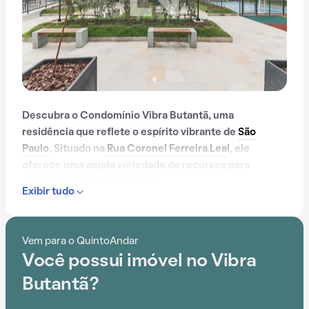
Descubra o Condomínio Vibra Butantã, uma
residência que reflete o espírito vibrante de
São
Paulo
. Situado na
Rua Coronel Ferreira Leal
, ele
oferece uma ampla variedade de recursos para
enriquecer a vida cotidiana.
Exibir tudo
Com apenas 2 anos, o Condomínio Vibra Butantã foi
construído em meio ao aumento da busca por
Vem para o QuintoAndar
praticidade e em uma região que facilita o dia a dia.
Você possui imóvel no Vibra
Com portaria 24 horas, elevador, academia, piscina,
Butantã?
quadra esportiva, salão de festas, playground, salão de