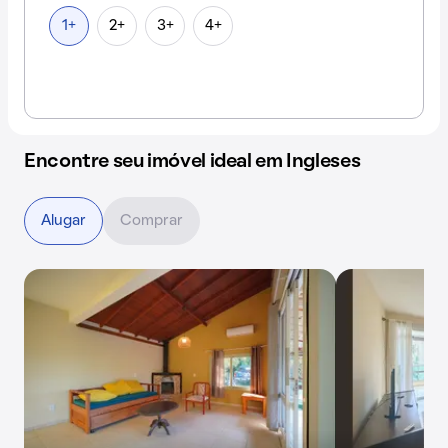
1+
2+
3+
4+
Encontre seu imóvel ideal em Ingleses
Alugar
Comprar