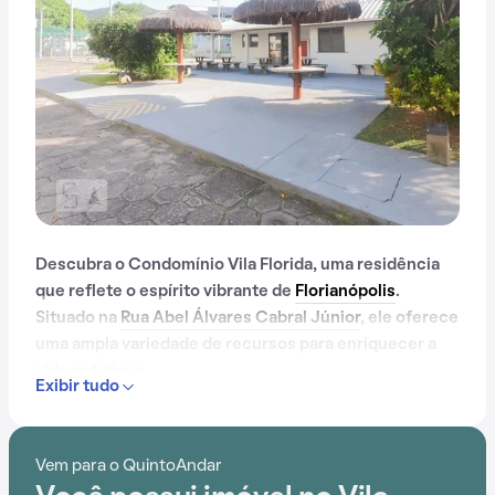
Descubra o Condomínio Vila Florida, uma residência
que reflete o espírito vibrante de
Florianópolis
.
Situado na
Rua Abel Álvares Cabral Júnior
, ele oferece
uma ampla variedade de recursos para enriquecer a
vida cotidiana.
Exibir tudo
Com portaria 24 horas, quadra esportiva, salão de
festas, gás encanado, churrasqueira, playground e
Vem para o QuintoAndar
espaço gourmet na área comum, o Condomínio Vila