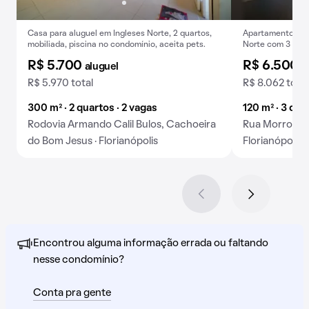
Casa para aluguel em Ingleses Norte, 2 quartos,
Apartamento mobi
mobiliada, piscina no condomínio, aceita pets.
Norte com 3 quar
R$ 5.700
R$ 6.500
aluguel
a
R$ 5.970 total
R$ 8.062 total
300 m² · 2 quartos · 2 vagas
120 m² · 3 qua
Rodovia Armando Calil Bulos, Cachoeira
Rua Morro das 
do Bom Jesus · Florianópolis
Florianópolis
Encontrou alguma informação errada ou faltando
nesse condomínio?
Conta pra gente