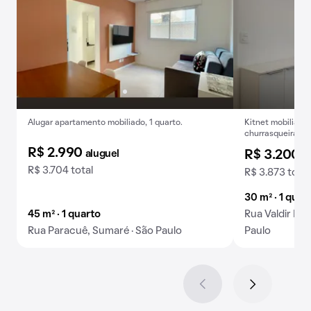
Alugar apartamento mobiliado, 1 quarto.
Kitnet mobiliada
churrasqueira no
R$ 2.990
aluguel
R$ 3.200
a
R$ 3.704 total
R$ 3.873 total
30 m² · 1 quar
45 m² · 1 quarto
Rua Valdir Nie
Rua Paracuê, Sumaré · São Paulo
Paulo