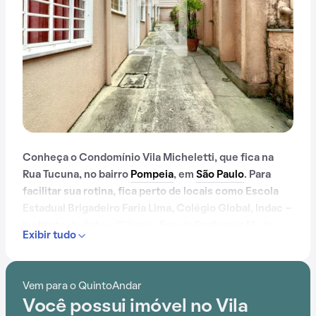
Conheça o Condomínio Vila Micheletti, que fica na
Rua Tucuna, no bairro
Pompeia
, em
São Paulo
. Para
facilitar sua rotina, fica perto de locais como Escola
Estadual Brigadeiro Faria Lima, Colégio Global, Indac -
Instituto de Arte e Ciência, Escola Professor M. de
Exibir tudo
Oliveira, Escola de Yoga e Parque Sabesp Sumaré.
Vem para o QuintoAndar
Você possui imóvel no Vila