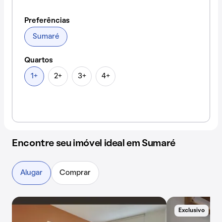
Preferências
Sumaré
Quartos
1+
2+
3+
4+
Encontre seu imóvel ideal em Sumaré
Alugar
Comprar
Exclusivo
A