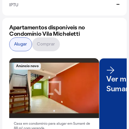
-
IPTU
Apartamentos disponíveis no
Condomínio Vila Micheletti
Alugar
Comprar
Anúncio novo
Ver ma
Sumar
Casa em condomínio para alugar em Sumaré de
88 m² com varanda.