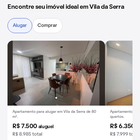
Encontre seu imóvel ideal em Vila da Serra
Alugar
Comprar
Apartamento para alugar em Vila da Serra de 80
Apartamento para
m².
quartos.
R$ 7.500
R$ 6.350
aluguel
a
R$ 8.985 total
R$ 7.999 total